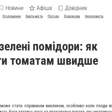
Новини
Афіша
Довідник
Оголошення
Карта міста
Погода
Довідкова
Нерухомість
зелені помідори: як
ти томатам швидше
 може стати справжнім викликом, особливо коли плоди 
уть бути затяжні дощі та прохолодна погода, які негативн