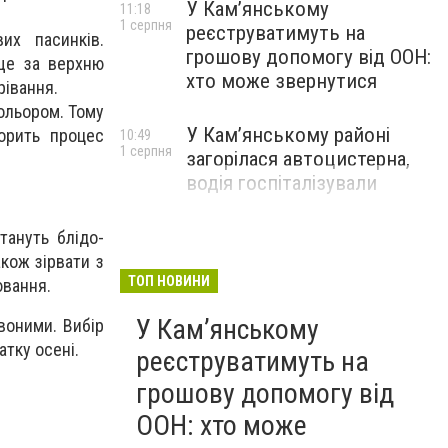
У Кам’янському
11:18
1 серпня
реєструватимуть на
их пасинків.
грошову допомогу від ООН:
ище за верхню
хто може звернутися
рівання.
ольором. Тому
У Кам’янському районі
орить процес
10:49
1 серпня
загорілася автоцистерна,
водія госпіталізували
тануть блідо-
кож зірвати з
ТОП НОВИНИ
ювання.
У Кам’янському
воними. Вибір
атку осені.
реєструватимуть на
грошову допомогу від
ООН: хто може