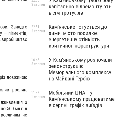
У Кам’янському цього року
22:56
3 серпня
капітально відремонтують
вісім тротуарів
Кам’янське готується до
ови. Занадто
22:51
3 серпня
зими: місто посилює
 — пігментів,
енергетичну стійкість
ть виробництво
критичної інфраструктури
У Кам’янському розпочали
16:46
3 серпня
реконструкцію
Меморіального комплексу
дріз довжиною
на Майдані Героїв
олив рослин,
Мобільний ЦНАП у
11:48
1 серпня
Кам’янському працюватиме
ідживлення з
в серпні: графік виїздів
 по 500 мл під
 рослинам не