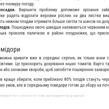
рез похмуру погоду.
осадки.
Вирішити проблему допоможе зрізання зайв
ики радять відрізати верхівки рослин на два листки в
ть нижнім плодам отримати більше світла та шансів на доз
лодів.
Пошкоджені овочі швидше наливаються червоним к
лька проколів паличкою в районі плодоніжки, що приск
омідори
можна зривати вже в середині серпня, як тільки вони с
втими. Це прискорить дозрівання інших томатів. Варто та
ми або ознаками хвороби, щоб запобігти поширенню захвор
в краще збирати, коли приблизно 80% плодів стануть чер
их умов, але в середньому помідори готові до збору на поч
бхідний текст і натисніть Ctrl + Enter, щоб повідомити про це редакцію