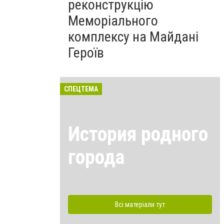
реконструкцію
Меморіального
комплексу на Майдані
Героїв
СПЕЦТЕМА
История родного
города
Всі матеріали тут