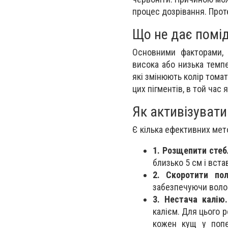
процес дозрівання. Проте
Що не дає помі
Основними факторами, 
висока або низька темпе
які змінюють колір тома
цих пігментів, в той час
Як активізувати
Є кілька ефективних мет
1. Розщепити стеб
близько 5 см і вста
2. Скоротити пол
забезпечуючи волог
3. Нестача калію.
калієм. Для цього р
кожен кущ у попе