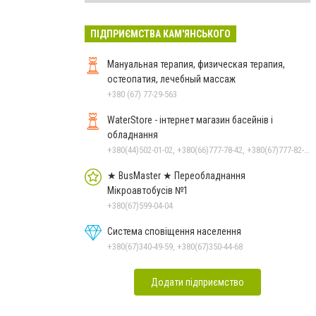
ПІДПРИЄМСТВА КАМ'ЯНСЬКОГО
Мануальная терапия, физическая терапия,
остеопатия, лечебный массаж
+380 (67) 77-29-563
WaterStore - інтернет магазин басейнів і
обладнання
+380(44)502-01-02, +380(66)777-78-42, +380(67)777-82-19, +380(67)890-80-80, +380(73)890-80-80, +380(44)502-01-03
★ BusMaster ★ Переобладнання
Мікроавтобусів №1
+380(67)599-04-04
Система сповіщення населення
+380(67)340-49-59, +380(67)350-44-68
Додати підприємство