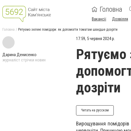
Головна
Вакансії
Дозвілля
Головна
Рятуємо зелені помідори: як допомогти томатам швидше дозріти
17:59, 5 червня 2024 р.
Рятуємо 
Дарина Денисенко
журналіст стрічки новин
допомог
дозріти
Читать на русском
Вирощування помідорів
червоніти. Причиною мож