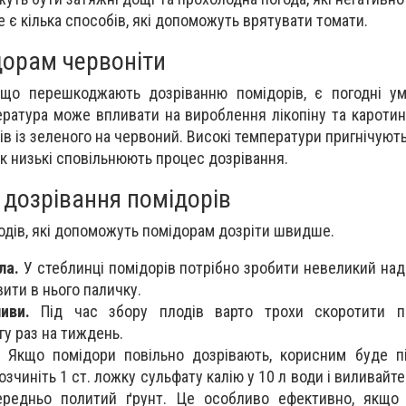
 є кілька способів, які допоможуть врятувати томати.
дорам червоніти
що перешкоджають дозріванню помідорів, є погодні ум
ратура може впливати на вироблення лікопіну та каротину
тів із зеленого на червоний. Високі температури пригнічую
 як низькі сповільнюють процес дозрівання.
 дозрівання помідорів
одів, які допоможуть помідорам дозріти швидше.
ла.
У стеблинці помідорів потрібно зробити невеликий на
вити в нього паличку.
иви.
Під час збору плодів варто трохи скоротити п
у раз на тиждень.
Якщо помідори повільно дозрівають, корисним буде п
озчиніть 1 ст. ложку сульфату калію у 10 л води і виливайте
редньо политий ґрунт. Це особливо ефективно, якщо