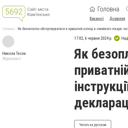
Головна
Вакансії
Дозвілля
Головна
Як безоплатно обслуговуватися в приватній клініці в сімейного лікаря: і
17:02, 6 червня 2024 р.
Над
Як безоп
Никола Тесла
Журналист
приватній
інструкц
декларац
Читать на русском