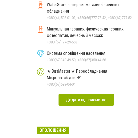
WaterStore - інтернет магазин басейнів і
обладнання
+380(44)502-01-02, +380(66)777-78-42, +380(67)777-82-19, +380(67)890-80-80, +380(73)890-80-80, +380(44)502-01-03
Мануальная терапия, физическая терапия,
остеопатия, лечебный массаж
+380 (67) 77-29-563
Система сповіщення населення
+380(67)340-49-59, +380(67)350-44-68
★ BusMaster ★ Переобладнання
Мікроавтобусів №1
+380(67)599-04-04
Додати підприємство
ОГОЛОШЕННЯ