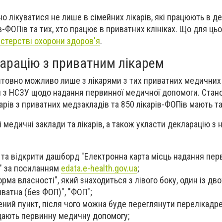
но лікуватися не лише в сімейних лікарів, які працюють в 
ів-ФОПів та тих, хто працює в приватних клініках. Що для ць
істерстві охорони здоров'я
.
ларацію з приватним лікарем
овно можливо лише з лікарями з тих приватних медичних ц
 з НСЗУ щодо надання первинної медичної допомоги. Стано
арів з приватних медзакладів та 850 лікарів-ФОПів мають та
і медичні заклади та лікарів, а також укласти декларацію з 
 та відкрити дашборд "Електронна карта місць надання пер
" за посиланням
edata.e-health.gov.ua
;
орма власності", який знаходиться з лівого боку, один із дв
ватна (без ФОП)", "ФОП";
ений пункт, після чого можна буде переглянути перелікадрес
дають первинну медичну допомогу;