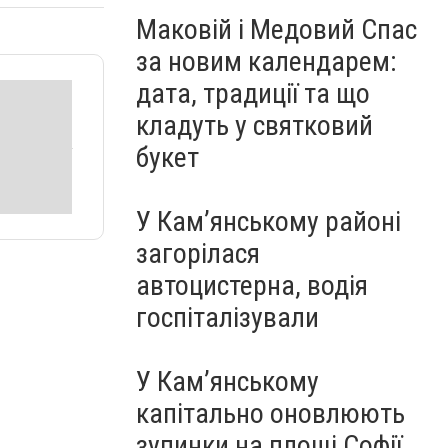
Маковій і Медовий Спас
за новим календарем:
дата, традиції та що
кладуть у святковий
букет
У Кам’янському районі
загорілася
автоцистерна, водія
госпіталізували
У Кам’янському
капітально оновлюють
зупинки на площі Софії