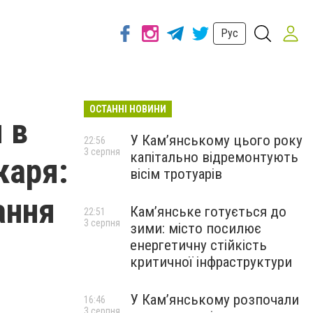
Рус
ОСТАННІ НОВИНИ
 в
У Кам’янському цього року
22:56
3 серпня
капітально відремонтують
каря:
вісім тротуарів
ання
Кам’янське готується до
22:51
3 серпня
зими: місто посилює
енергетичну стійкість
критичної інфраструктури
У Кам’янському розпочали
16:46
3 серпня