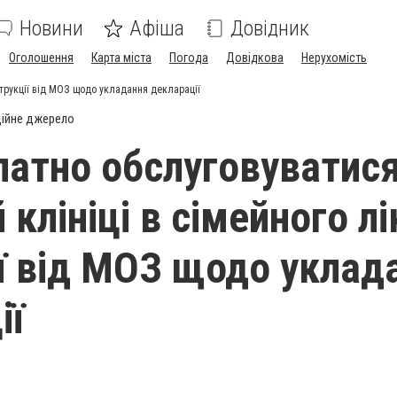
Новини
Афіша
Довідник
Оголошення
Карта міста
Погода
Довідкова
Нерухомість
нструкції від МОЗ щодо укладання декларації
ійне джерело
латно обслуговуватися
 клініці в сімейного лі
ії від МОЗ щодо уклад
ії