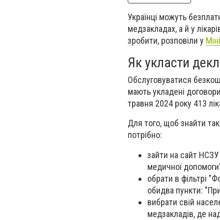
Українці можуть безплат
медзакладах, а й у лікар
зробити, розповіли у
Мін
Як укласти дек
Обслуговуватися безкошт
мають укладені договори
травня 2024 року 413 лік
Для того, щоб знайти так
потрібно:
зайти на сайт НСЗУ
медичної допомоги
обрати в фільтрі "Ф
обидва пункти: "При
вибрати свій насел
медзакладів, де на