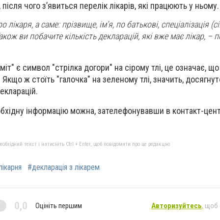
після чого з’явиться перелік лікарів, які працюють у ньому.
 лікаря, а саме: прізвище, ім’я, по батькові, спеціалізація (с
Також ви побачите кількість декларацій, які вже має лікар, – 
іміт" є символ "стрілка догори" на сірому тлі, це означає, що
 Якщо ж стоїть "галочка" на зеленому тлі, значить, досягнут
екларацій.
обхідну інформацію можна, зателефонувавши в контакт-цен
бхідний текст і натисніть Ctrl + Enter, щоб повідомити про це редакцію
лікарня
#декларація з лікарем
0,0
Оцініть першим
Авторизуйтесь
, щоб