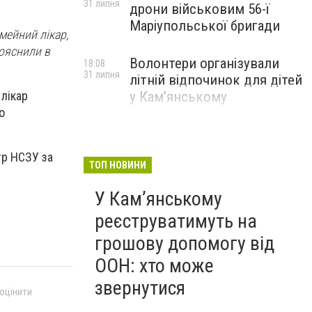
31 липня
дрони військовим 56-ї
Маріупольської бригади
імейний лікар,
пояснили в
Волонтери організували
18:08
31 липня
літній відпочинок для дітей
 лікар
у Кам’янському
о
тр НСЗУ за
ТОП НОВИНИ
У Кам’янському
реєструватимуть на
грошову допомогу від
ООН: хто може
звернутися
 оцінити