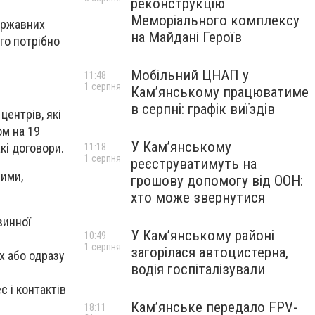
реконструкцію
Меморіального комплексу
державних
на Майдані Героїв
ого потрібно
Мобільний ЦНАП у
11:48
1 серпня
Кам’янському працюватиме
в серпні: графік виїздів
ентрів, які
м на 19
У Кам’янському
кі договори.
11:18
1 серпня
реєструватимуть на
ними,
грошову допомогу від ООН:
хто може звернутися
винної
У Кам’янському районі
10:49
1 серпня
загорілася автоцистерна,
ох або одразу
водія госпіталізували
 і контактів
Кам’янське передало FPV-
18:11