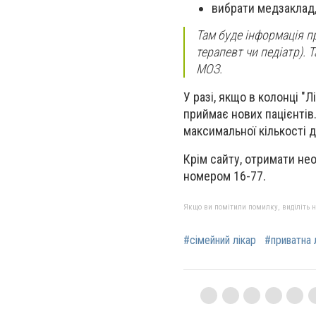
вибрати медзаклад, 
Там буде інформація про
терапевт чи педіатр). 
МОЗ.
У разі, якщо в колонці "Л
приймає нових пацієнтів.
максимальної кількості д
Крім сайту, отримати не
номером 16-77.
Якщо ви помітили помилку, виділіть нео
#сімейний лікар
#приватна 