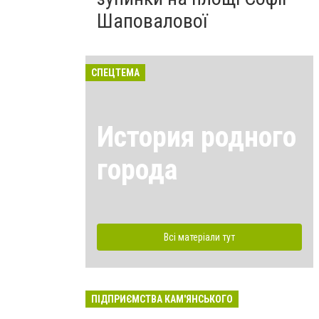
Шаповалової
СПЕЦТЕМА
История родного
города
Всі матеріали тут
ПІДПРИЄМСТВА КАМ'ЯНСЬКОГО