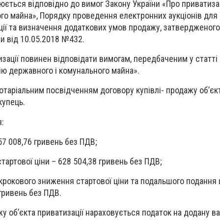
нюється відповідно до вимог Закону України «Про приватиз
го майна», Порядку проведення електронних аукціонів для
ації та визначення додаткових умов продажу, затвердженог
ни від 10.05.2018 №432.
изації повинен відповідати вимогам, передбаченим у статті
ію державного і комунального майна».
 нотаріальним посвідченням договору купівлі- продажу об’єк
купець.
я:
257 008,76 гривень без ПДВ;
стартової ціни – 628 504,38 гривень без ПДВ;
окрокового зниження стартової ціни та подальшого подання 
гривень без ПДВ.
у об’єкта приватизації нараховується податок на додану ва