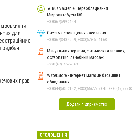
★ BusMaster ★ Переобладнання
Мікроавтобусів №1
+380(67)599-04-04
ківських та
ритих для
Система сповіщення населення
+380(67)340-49-59, +380(67)350-44-68
реєстраційних
 придбані
Мануальная терапия, физическая терапия,
остеопатия, лечебный массаж
+380 (67) 77-29-563
WaterStore - інтернет магазин басейнів і
речових прав
обладнання
+380(44)502-01-02, +380(66)777-78-42, +380(67)777-82-19, +380(67)890-80-80, +380(73)890-80-80, +380(44)502-01-03
Додати підприємство
ОГОЛОШЕННЯ