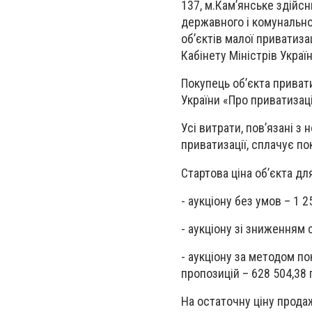
137, м.Кам’янське здійс
державного і комунально
об’єктів малої приватиз
Кабінету Міністрів Украї
Покупець об’єкта приват
України «Про приватизац
Усі витрати, пов’язані з
приватизації, сплачує по
Стартова ціна об’єкта дл
- аукціону без умов – 1 
- аукціону зі зниженням 
- аукціону за методом п
пропозицій – 628 504,38 
На остаточну ціну продаж