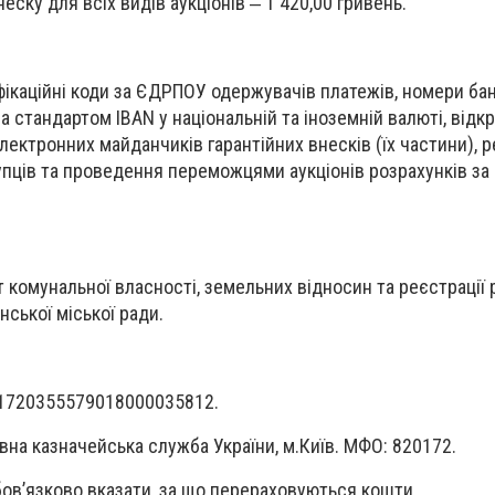
еску для всіх видів аукціонів ‒ 1 420,00 гривень.
ікаційні коди за ЄДРПОУ одержувачів платежів, номери бан
а стандартом IBAN у національній та іноземній валюті, відк
ектронних майданчиків гарантійних внесків (їх частини), 
упців та проведення переможцями аукціонів розрахунків за
комунальної власності, земельних відносин та реєстрації 
ської міської ради.
01720355579018000035812.
на казначейська служба України, м.Київ. МФО: 820172.
ов’язково вказати, за що перераховуються кошти.