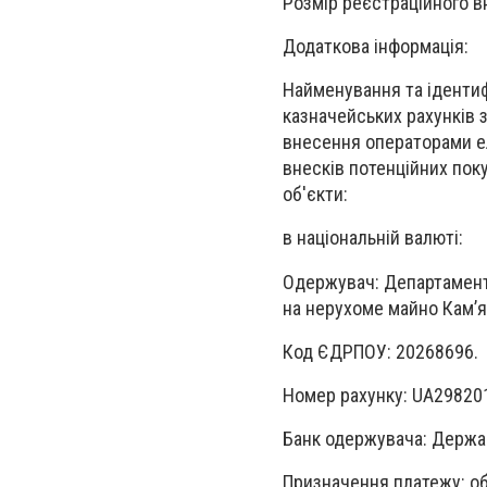
Розмір реєстраційного вн
Додаткова інформація:
Найменування та ідентиф
казначейських рахунків з
внесення операторами ел
внесків потенційних пок
об'єкти:
в національній валюті:
Одержувач: Департамент 
на нерухоме майно Кам’ян
Код ЄДРПОУ: 20268696.
Номер рахунку: UA2982
Банк одержувача: Держав
Призначення платежу: об