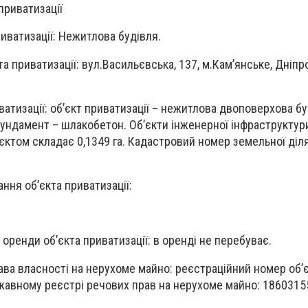
 приватизації
иватизації: Нежитлова будівля.
а приватизації: вул.Васильєвська, 137, м.Кам’янське, Дніп
ватизації: об’єкт приватизації – нежитлова двоповерхова бу
фундамент – шлакобетон. Об’єкти інженерної інфраструктури
’єктом складає 0,1349 га. Кадастровий номер земельної діл
ння об’єкта приватизації:
оренди об’єкта приватизації: в оренді не перебуває.
ва власності на нерухоме майно: реєстраційний номер об’
жавному реєстрі речових прав на нерухоме майно: 1860315