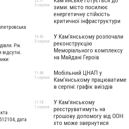
Кам’янське готується до
22:51
3 серпня
зими: місто посилює
енергетичну стійкість
критичної інфраструктури
ропетровська
У Кам’янському розпочали
16:46
3 серпня
реконструкцію
дівля. Рік
Меморіального комплексу
 відсутні.
на Майдані Героїв
янки:
Мобільний ЦНАП у
11:48
1 серпня
Кам’янському працюватиме
в серпні: графік виїздів
У Кам’янському
11:18
1 серпня
реєструватимуть на
єкта
грошову допомогу від ООН:
512104, дата
хто може звернутися