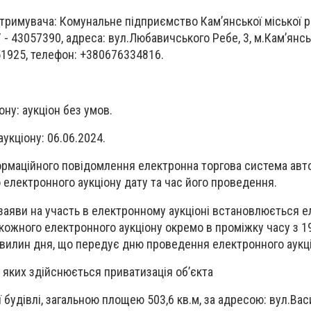
тримувача: Комунальне підприємство Кам’янської міської 
- 43057390, адреса: вул.Любавичського Ребе, 3, м.Кам’янсь
51925, телефон: +380676334816.
ну: аукціон без умов.
укціону: 06.06.2024.
формаційного повідомлення електронна торгова система ав
електронного аукціону дату та час його проведення.
заяви на участь в електронному аукціоні встановлюється 
ожного електронного аукціону окремо в проміжку часу з 1
хвилин дня, що передує дню проведення електронного аукці
а яких здійснюється приватизація об’єкта
 будівлі, загальною площею 503,6 кв.м, за адресою: вул.Вас