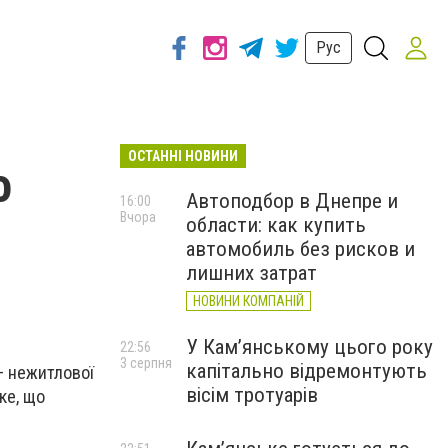
Рус
ОСТАННІ НОВИНИ
о
Автоподбор в Днепре и
16:00
Вчора
области: как купить
автомобиль без рисков и
лишних затрат
НОВИНИ КОМПАНІЙ
У Кам’янському цього року
22:56
3 серпня
капітально відремонтують
– нежитлової
вісім тротуарів
ке, що