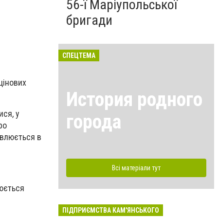
56-ї Маріупольської
бригади
СПЕЦТЕМА
цінових
История родного
ися, у
города
ро
овлюється в
Всі матеріали тут
нюється
ПІДПРИЄМСТВА КАМ'ЯНСЬКОГО