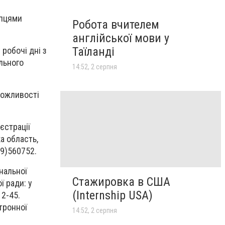
упцями
Робота вчителем
англійської мови у
Таїланді
 робочі дні з
льного
14:52, 2 серпня
можливості
єстрації
а область,
69)560752.
нальної
Стажировка в США
ї ради: у
(Internship USA)
12-45.
тронної
14:52, 2 серпня