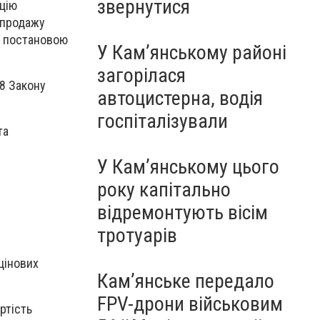
звернутися
ацію
 продажу
о постановою
У Кам’янському районі
загорілася
 8 Закону
автоцистерна, водія
госпіталізували
та
У Кам’янському цього
року капітально
відремонтують вісім
тротуарів
цінових
Кам’янське передало
FPV-дрони військовим
ртість