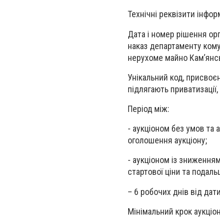
Технічні реквізити інфо
Дата і номер рішення ор
наказ департаменту кому
нерухоме майно Кам’янсь
Унікальний код, присвоєни
підлягають приватизації
Період між:
- аукціоном без умов та 
оголошення аукціону;
- аукціоном із зниження
стартової ціни та подал
– 6 робочих днів від дат
Мінімальний крок аукціон