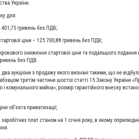
ства України.
ку для:
1 401,75 гривень без ПДВ;
стартової ціни – 125 700,88 гривень без ПДВ;
окрокового зниження стартової ціни та подальшого подання 
гривень без ПДВ.
, два аукціони з продажу якого визнані такими, що не відбул
абзацом третім частини шостої статті 15 Закону України «П
 і комунального майна», розмір гарантійного внеску встан
ціни об’єкта приватизації;
х заробітних плат станом на 1 січня року, в якому оприлюд
ння.