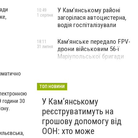
ради
У Кам’янському районі
10:49
1 серпня
ке,
загорілася автоцистерна,
водія госпіталізували
Кам’янське передало FPV-
18:11
31 липня
дрони військовим 56-ї
Маріупольської бригади
томатично
ТОП НОВИНИ
електронною
У Кам’янському
9 години 30
ону.
реєструватимуть на
грошову допомогу від
ООН: хто може
ильєвська,