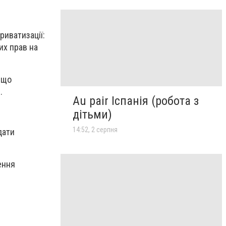
риватизації:
их прав на
, що
.
Au pair Іспанія (робота з
дітьми)
14:52, 2 серпня
дати
ення