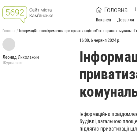
Головна
Вакансії
Дозвілля
Головна
Інформаційне повідомлення про приватизацію об’єкта права комунальної 
16:00, 6 червня 2024 р.
Інформац
Леонид Лихолажин
Журналист
приватиз
комуналь
Інформаційне повідомлен
будівлі, загальною площе
підлягає приватизації ш