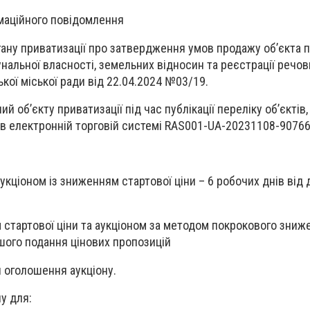
рмаційного повідомлення
гану приватизації про затвердження умов продажу об’єкта п
нальної власності, земельних відносин та реєстрації речов
кої міської ради від 22.04.2024 №03/19.
й об’єкту приватизації під час публікації переліку об’єктів
, в електронній торговій системі RAS001-UA-20231108-90766
аукціоном із зниженням стартової ціни – 6 робочих днів від 
м стартової ціни та аукціоном за методом покрокового зниж
ьшого подання цінових пропозицій
и оголошення аукціону.
у для: