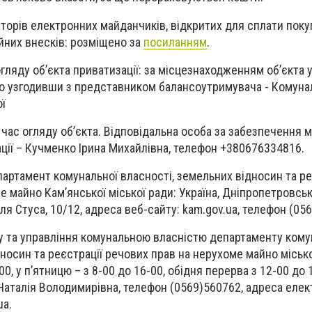
аторів електронних майданчиків, відкритих для сплати пок
ійних внесків: розміщено за
посиланням
.
гляду об’єкта приватизації: за місцезнаходженням об’єкта у
ьо узгодивши з представником балансоутримувача - Комуна
ї
 час огляду об’єкта. Відповідальна особа за забезпечення 
ації – Кучменко Ірина Михайлівна, телефон +380676334816.
партамент комунальної власності, земельних відносин та ре
 майно Кам’янської міської ради: Україна, Дніпропетровськ
я Стуса, 10/12, адреса веб-сайту: kam.gov.ua, телефон (05
ку та управління комунальною власністю департаменту кому
носин та реєстрації речових прав на нерухоме майно місько
-00, у п’ятницю – з 8-00 до 16-00, обідня перерва з 12-00 до 
Наталія Володимирівна, телефон (0569)560762, адреса елек
ua
.