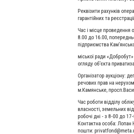
Реквізити рахунків опер
гарантійних та реєстрац
Час і місце проведення о
8.00 до 16.00, попередн
підприємства Кам’янсько
міської ради «Добробут»
огляду об’єкта приватиз
Організатор аукціону: де
речових прав на нерухоме
м.Камянське, просп.Васил
Час роботи відділу облі
власності, земельних від
робочі дні - з 8-00 до 17
Контактна особа: Лопан 
пошти:
privatfond@meta.