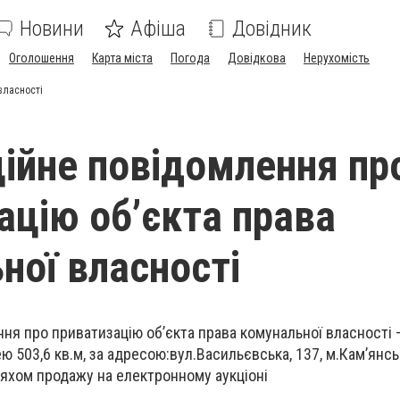
Новини
Афіша
Довідник
Оголошення
Карта міста
Погода
Довідкова
Нерухомість
власності
ійне повідомлення пр
ацію об’єкта права
ної власності
ня про приватизацію об’єкта права комунальної власності 
ю 503,6 кв.м, за адресою:вул.Васильєвська, 137, м.Кам’янсь
ляхом продажу на електронному аукціоні