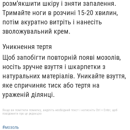
розм'якшити шкіру і зняти запалення.
Тримайте ноги в розчині 15-20 хвилин,
потім акуратно витріть і нанесіть
зволожувальний крем.
Уникнення тертя
Щоб запобігти повторній появі мозолів,
носіть зручне взуття і шкарпетки з
натуральних матеріалів. Уникайте взуття,
яке спричиняє тиск або тертя на
ураженій ділянці.
Якщо ви помітили помилку, виділіть необхідний текст і натисніть Ctrl + Enter, щоб
повідомити про це редакцію
#мозоль