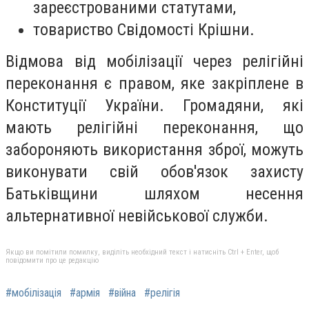
зареєстрованими статутами,
товариство Свідомості Крішни.
Відмова від мобілізації через релігійні
переконання є правом, яке закріплене в
Конституції України. Громадяни, які
мають релігійні переконання, що
забороняють використання зброї, можуть
виконувати свій обов'язок захисту
Батьківщини шляхом несення
альтернативної невійськової служби.
Якщо ви помітили помилку, виділіть необхідний текст і натисніть Ctrl + Enter, щоб
повідомити про це редакцію
#мобілізація
#армія
#війна
#релігія