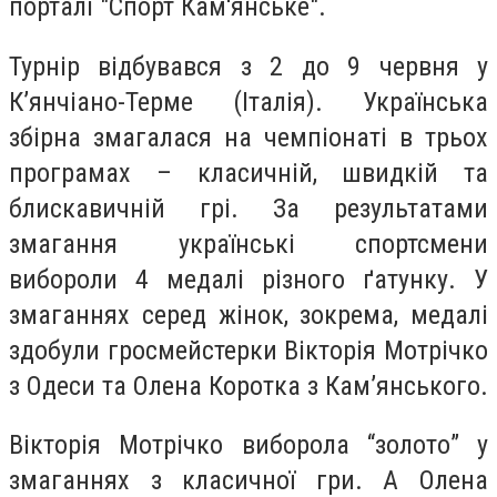
порталі "Спорт Кам'янське".
Турнір відбувався з 2 до 9 червня у
К’янчіано-Терме (Італія). Українська
збірна змагалася на чемпіонаті в трьох
програмах – класичній, швидкій та
блискавичній грі. За результатами
змагання українські спортсмени
вибороли 4 медалі різного ґатунку. У
змаганнях серед жінок, зокрема, медалі
здобули гросмейстерки Вікторія Мотрічко
з Одеси та Олена Коротка з Кам’янського.
Вікторія Мотрічко виборола “золото” у
змаганнях з класичної гри. А Олена