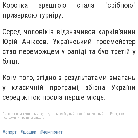
Коротка зрештою стала "срібною"
призеркою турніру.
Серед чоловіків відзначився харків’янин
Юрій Анікєєв. Український гросмейстер
став переможцем у рапіді та був третій у
бліці.
Коім того, згідно з результатами змагань
у класичній програмі, збірна України
серед жінок посіла перше місце.
Якщо ви помітили помилку, виділіть необхідний текст і натисніть Ctrl + Enter, щоб
повідомити про це редакцію
#спорт
#шашки
#чемпіонат