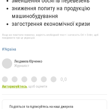
зменшення обсягів перевезень
зниження попиту на продукцію
машинобудування
загострення економічної кризи
Якщо ви помітили помилку, виділіть необхідний текст і натисніть Ctrl + Enter, щоб
повідомити про це редакцію
#Україна
Людмила Юрченко
Журналіст
0,0
Авторизуйтесь
, щоб оцінити
Поділіться та підписуйтесь на наші джерела