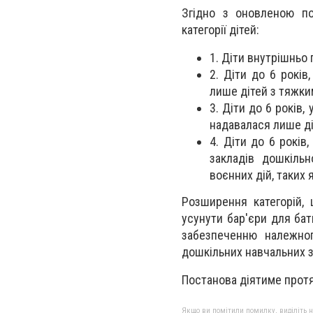
Згідно з оновленою по
категорії дітей:
1. Діти внутрішньо
2. Діти до 6 років
лише дітей з тяжки
3. Діти до 6 років,
надавалася лише діт
4. Діти до 6 років
закладів дошкільн
воєнних дій, таких 
Розширення категорій,
усунути бар'єри для бат
забезпеченню належног
дошкільних навчальних 
Постанова діятиме протя
Якщо ви помітили помилку, виділіть нео