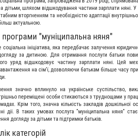
 соціальна програма, запроваджена в 2019 році, спрямован
за дітьми, шляхом відшкодування частини зарплати няні. У
абним вторгненням та необхідністю адаптації внутрішнь
більш актуальною.
и програми "муніципальна няня"
е соціальна ініціатива, яка передбачає залучення юридичн
огляду за дитиною. Для отримання послуги батьки пови
чого уряд відшкодовує частину зарплати няні. Цей мех
вантаження на сім'ї, дозволяючи батькам більше часу при
ди.
ення значно вплинуло на українське суспільство, вик
утрішньо переміщені особи стикаються з труднощами у пра
ромадах. Крім того, значна кількість закладів дошкільної 
ні дії. В таких умовах послуга "муніципальна няня" ста
ня догляду за дітьми та підтримки батьків.
ік категорій