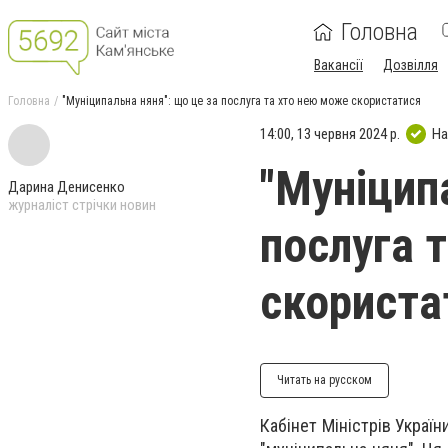
Головна
Вакансії
Дозвілля
Головна
"Муніципальна няня": що це за послуга та хто нею може скористатися
14:00, 13 червня 2024 р.
На
"Муніцип
Дарина Денисенко
журналіст стрічки новин
послуга 
скориста
Читать на русском
Кабінет Міністрів Украї