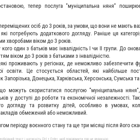
становою, тепер послуга "муніципальна няня" поширює
 переміщених осіб до 3 років, за умови, що вони не мають в
, які потребують додаткового догляду. Раніше ця категор
ми хворобами віком до 3 років.
 у кого один з батьків має інвалідність I чи II групи. До оно
ям віком до 3 років з батьками з інвалідністю.
, які проживають у регіонах, де неможливо забезпечити ф
ої освіти. Це стосується областей, які найбільше по
як Запорізька, Донецька, Харківська, Херсонська, Сумська та
 що можуть скористатися послугою "муніципальна няня"
ьків у доступі до роботи та економічної незалежності. Та
о догляду та розвитку дітей, особливо в умовах, ко
закладів обмежений або неможливий.
гом періоду воєнного стану та ще три місяці після його ска
бхідний текст і натисніть Ctrl + Enter, щоб повідомити про це редакцію