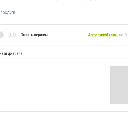
#послуги
0,0
Оцініть першим
Авторизуйтесь
, щоб
 наші джерела