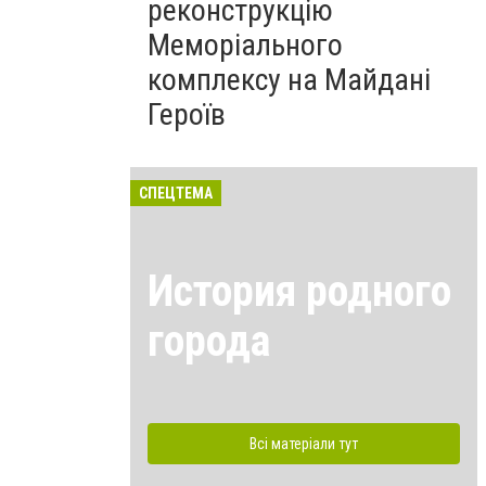
реконструкцію
Меморіального
комплексу на Майдані
Героїв
СПЕЦТЕМА
История родного
города
Всі матеріали тут