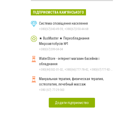
ПІДПРИЄМСТВА КАМ'ЯНСЬКОГО
Система сповіщення населення
+380(67)340-49-59, +380(67)350-44-68
★ BusMaster ★ Переобладнання
Мікроавтобусів №1
+380(67)599-04-04
WaterStore - інтернет магазин басейнів і
обладнання
+380(44)502-01-02, +380(66)777-78-42, +380(67)777-82-19, +380(67)890-80-80, +380(73)890-80-80, +380(44)502-01-03
Мануальная терапия, физическая терапия,
остеопатия, лечебный массаж
+380 (67) 77-29-563
Додати підприємство