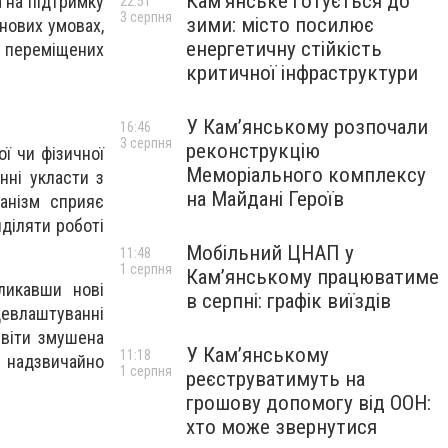
Кам’янське готується до
а на підтримку
22:51
3 серпня
зими: місто посилює
 нових умовах,
енергетичну стійкість
о переміщених
критичної інфраструктури
У Кам’янському розпочали
16:46
3 серпня
реконструкцію
ої чи фізичної
Меморіального комплексу
нні укласти з
на Майдані Героїв
анізм сприяє
діляти роботі
Мобільний ЦНАП у
11:48
1 серпня
Кам’янському працюватиме
ликавши нові
в серпні: графік виїздів
цевлаштуванні
освіти змушена
У Кам’янському
11:18
є надзвичайно
1 серпня
реєструватимуть на
грошову допомогу від ООН:
хто може звернутися