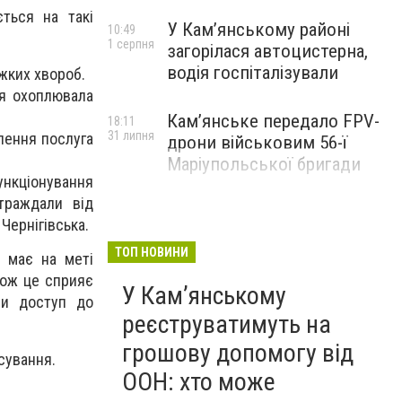
ться на такі
У Кам’янському районі
10:49
1 серпня
загорілася автоцистерна,
водія госпіталізували
ажких хвороб.
ія охоплювала
Кам’янське передало FPV-
18:11
31 липня
влення послуга
дрони військовим 56-ї
Маріупольської бригади
ункціонування
страждали від
 Чернігівська.
ТОП НОВИНИ
, має на меті
кож це сприяє
У Кам’янському
ли доступ до
реєструватимуть на
грошову допомогу від
сування.
ООН: хто може