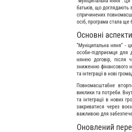
"муніципальна няня". Ця
батьків, що доглядають 
спричинених повномасшт
осіб, програма стала ще 
Основні аспект
"Муніципальна няня" - ц
особи-підприємця для д
нянею договір, після 
зниженню фінансового на
та інтеграції в нові грома
Повномасштабне вторгн
виклики та потреби. Вн
та інтеграції в нових г
закриватися через воєн
важливою для забезпечен
Оновлений перел