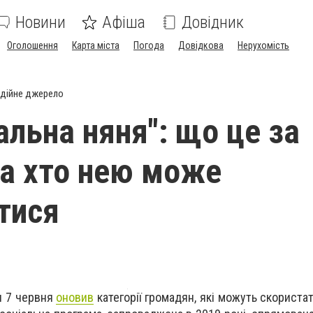
Новини
Афіша
Довідник
Оголошення
Карта міста
Погода
Довідкова
Нерухомість
дійне джерело
альна няня": що це за
та хто нею може
тися
ни 7 червня
оновив
категорії громадян, які можуть скориста