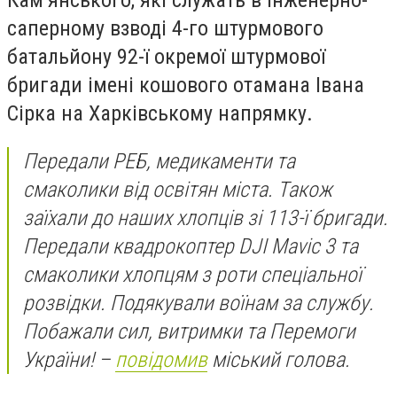
Камʼянського, які служать в інженерно-
саперному взводі 4-го штурмового
батальйону 92-ї окремої штурмової
бригади імені кошового отамана Івана
Сірка на Харківському напрямку.
Передали РЕБ, медикаменти та
смаколики від освітян міста. Також
заїхали до наших хлопців зі 113-ї бригади.
Передали квадрокоптер DJI Mavic 3 та
смаколики хлопцям з роти спеціальної
розвідки. Подякували воїнам за службу.
Побажали сил, витримки та Перемоги
України! –
повідомив
міський голова.