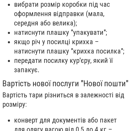
вибрати розмір коробки під час
оформлення відправки (мала,
середня або велика);
натиснути плашку "упакувати";
якщо річ у посилці крихка –
натиснути плашку "крихка посилка";
передати посилку кур'єру, який її
запакує.
Вартість нової послуги "Нової пошти"
Вартість тари різниться в залежності від
розміру:
конверт для документів або пакет
для одягу вагою від 0,5 до 4 кг –