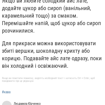
Якщо ви любите солодкий айс лате,
додайте цукор або сироп (ванільний,
карамельний тощо) за смаком.
Перемішайте напій, щоб цукор або сироп
розчинилися.
Для прикраси можна використовувати
збиті вершки, шоколадну крихту або
корицю. Подавайте айс лате одразу, поки
він холодний і освіжаючий.
Якщо ви помітили помилку, виділіть необхідний текст і натисніть Ctrl + Enter, щоб
повідомити про це редакцію
#кава
Людмила Юрченко