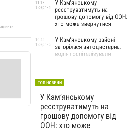
У Кам’янському
11:18
1 серпня
реєструватимуть на
грошову допомогу від ООН:
хто може звернутися
 оцінити
У Кам’янському районі
10:49
1 серпня
загорілася автоцистерна,
водія госпіталізували
ТОП НОВИНИ
У Кам’янському
реєструватимуть на
грошову допомогу від
ООН: хто може