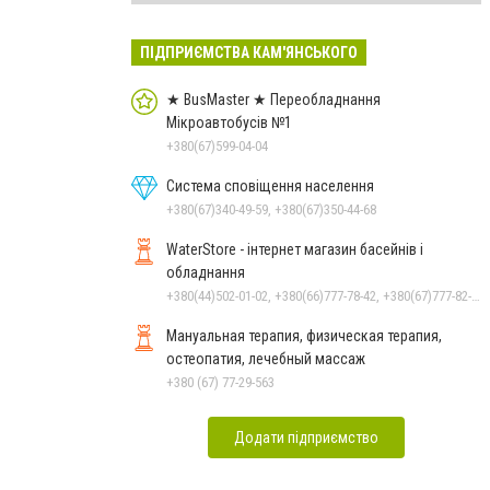
ПІДПРИЄМСТВА КАМ'ЯНСЬКОГО
★ BusMaster ★ Переобладнання
Мікроавтобусів №1
+380(67)599-04-04
Система сповіщення населення
+380(67)340-49-59, +380(67)350-44-68
WaterStore - інтернет магазин басейнів і
обладнання
+380(44)502-01-02, +380(66)777-78-42, +380(67)777-82-19, +380(67)890-80-80, +380(73)890-80-80, +380(44)502-01-03
Мануальная терапия, физическая терапия,
остеопатия, лечебный массаж
+380 (67) 77-29-563
Додати підприємство