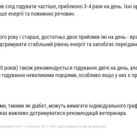
 слід годувати частіше, приблизно 3-4 рази на день. Їхні о
ьше енергії та поживних речовин.
го року і старше, достатньо двох прийомів їжі на день - вра
дтримувати стабільний рівень енергії та запобігає переїдан
0 років) також рекомендується годування двічі на день, ал
 годування невеликими порціями, особливо якщо у них є п
и
и, такими як діабет, можуть вимагати індивідуального граф
дках важливо дотримуватися рекомендацій ветеринара.
бхідний текст і натисніть Ctrl + Enter, щоб повідомити про це редакцію