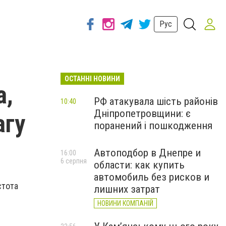
Рус
ОСТАННІ НОВИНИ
а,
РФ атакувала шість районів
10:40
Дніпропетровщини: є
агу
поранений і пошкодження
Автоподбор в Днепре и
16:00
6 серпня
области: как купить
автомобиль без рисков и
стота
лишних затрат
НОВИНИ КОМПАНІЙ