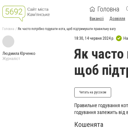
Головна
Вакансії
Дозвілля
Головна
Як часто потрібно годувати кота, щоб підтримувати правильну вагу
18:30, 14 червня 2024 р.
На
Як часто 
Людмила Юрченко
Журналіст
щоб підт
Читать на русском
Правильне годування кота
годування залежить від в
Кошенята