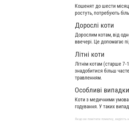
Кошенят до шести місяців
ростуть, потребують біл
Дорослі коти
Дорослим котам, від одно
ввечері. Це допомагає пі
Літні коти
Літнім котам (старше 7-1
знадобитися більш часте
травленням.
Особливі випадк
Коти з медичними умовам
годування. У таких випа
Якщо ви помітили помилку, виділіть нео