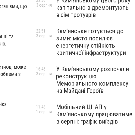
У Кам’янському цього року
22:56
3 серпня
рганізми, що
капітально відремонтують
вісім тротуарів
Кам’янське готується до
22:51
нці та
3 серпня
зими: місто посилює
ню.
енергетичну стійкість
критичної інфраструктури
е іноді може
У Кам’янському розпочали
16:46
роблеми з
3 серпня
реконструкцію
Меморіального комплексу
на Майдані Героїв
іка
Мобільний ЦНАП у
11:48
1 серпня
Кам’янському працюватиме
в серпні: графік виїздів