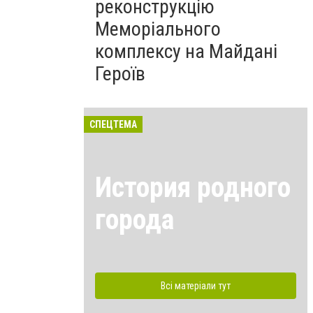
реконструкцію
Меморіального
комплексу на Майдані
Героїв
СПЕЦТЕМА
История родного
города
Всі матеріали тут