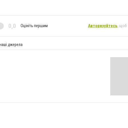
0,0
Оцініть першим
Авторизуйтесь
, щоб
 наші джерела