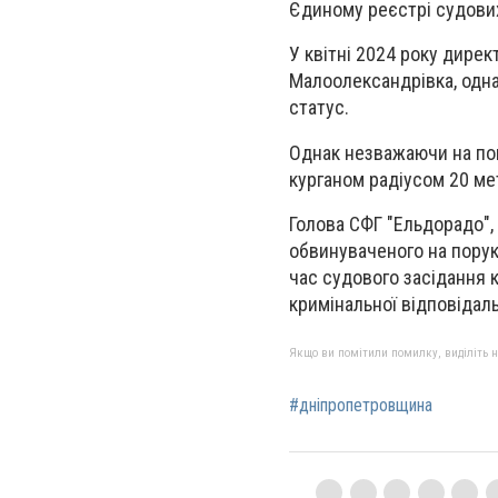
Єдиному реєстрі судови
У квітні 2024 року дире
Малоолександрівка, одна
статус.
Однак незважаючи на поп
курганом радіусом 20 ме
Голова СФГ "Ельдорадо",
обвинуваченого на порук
час судового засідання 
кримінальної відповідаль
Якщо ви помітили помилку, виділіть нео
#дніпропетровщина