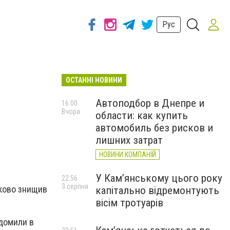
Рус
ОСТАННІ НОВИНИ
Автоподбор в Днепре и
16:00
Вчора
области: как купить
автомобиль без рисков и
лишних затрат
НОВИНИ КОМПАНІЙ
У Кам’янському цього року
22:56
3 серпня
дково знищив
капітально відремонтують
вісім тротуарів
ідомили в