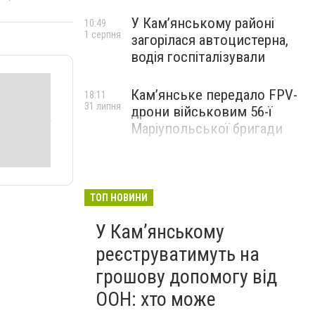
У Кам’янському районі
10:49
1 серпня
загорілася автоцистерна,
водія госпіталізували
Кам’янське передало FPV-
18:11
31 липня
дрони військовим 56-ї
Маріупольської бригади
ТОП НОВИНИ
У Кам’янському
реєструватимуть на
грошову допомогу від
ООН: хто може