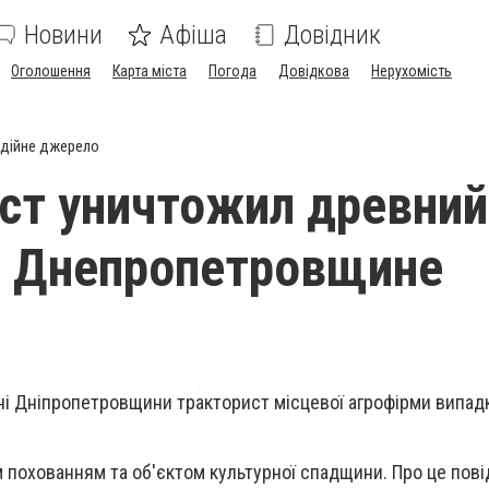
Новини
Афіша
Довідник
Оголошення
Карта міста
Погода
Довідкова
Нерухомість
дійне джерело
ст уничтожил древний
а Днепропетровщине
ні Дніпропетровщини тракторист місцевої агрофірми випа
м похованням та об'єктом культурної спадщини. Про це пов