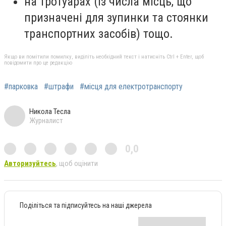
на тротуарах (із числа місць, що
призначені для зупинки та стоянки
транспортних засобів) тощо.
Якщо ви помітили помилку, виділіть необхідний текст і натисніть Ctrl + Enter, щоб
повідомити про це редакцію
#парковка
#штрафи
#місця для електротранспорту
Никола Тесла
Журналист
0,0
Авторизуйтесь
, щоб оцінити
Поділіться та підписуйтесь на наші джерела