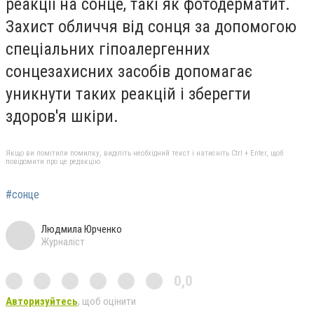
реакції на сонце, такі як фотодерматит.
Захист обличчя від сонця за допомогою
спеціальних гіпоалергенних
сонцезахисних засобів допомагає
уникнути таких реакцій і зберегти
здоров'я шкіри.
Якщо ви помітили помилку, виділіть необхідний текст і натисніть Ctrl + Enter, щоб
повідомити про це редакцію
#сонце
Людмила Юрченко
Журналіст
0,0
Авторизуйтесь
, щоб оцінити