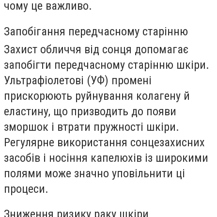
чому це важливо.
Запобігання передчасному старінню
Захист обличчя від сонця допомагає
запобігти передчасному старінню шкіри.
Ультрафіолетові (УФ) промені
прискорюють руйнування колагену й
еластину, що призводить до появи
зморшок і втрати пружності шкіри.
Регулярне використання сонцезахисних
засобів і носіння капелюхів із широкими
полями може значно уповільнити ці
процеси.
Зниження ризику раку шкіри