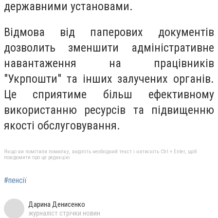
державними установами.
Відмова від паперових документів
дозволить зменшити адміністративне
навантаження на працівників
"Укрпошти" та інших залучених органів.
Це сприятиме більш ефективному
використанню ресурсів та підвищенню
якості обслуговування.
Якщо ви помітили помилку, виділіть необхідний текст і натисніть Ctrl + Enter, щоб
повідомити про це редакцію
#пенсії
Дарина Денисенко
журналіст стрічки новин