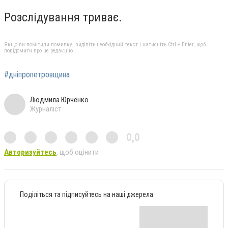
Розслідування триває.
Якщо ви помітили помилку, виділіть необхідний текст і натисніть Ctrl + Enter, щоб
повідомити про це редакцію
#дніпропетровщина
Людмила Юрченко
Журналіст
0,0
Авторизуйтесь
, щоб оцінити
Поділіться та підписуйтесь на наші джерела