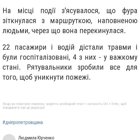
На місці події з'ясувалося, що фура
зіткнулася з маршруткою, наповненою
людьми, через що вона перекинулася.
22 пасажири і водій дістали травми і
були госпіталізовані, 4 з них - у важкому
стані. Рятувальники зробили все для
того, щоб уникнути пожежі.
Якщо ви помітили помилку, виділіть необхідний текст і натисніть Ctrl + Enter, щоб
повідомити про це редакцію
#дніпропетровщина
Людмила Юрченко