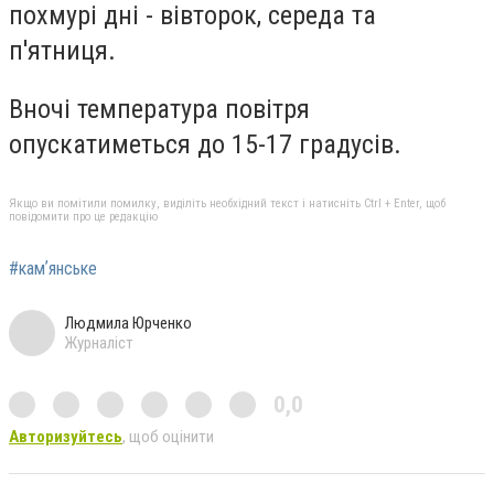
похмурі дні - вівторок, середа та
п'ятниця.
Вночі температура повітря
опускатиметься до 15-17 градусів.
Якщо ви помітили помилку, виділіть необхідний текст і натисніть Ctrl + Enter, щоб
повідомити про це редакцію
#камʼянське
Людмила Юрченко
Журналіст
0,0
Авторизуйтесь
, щоб оцінити