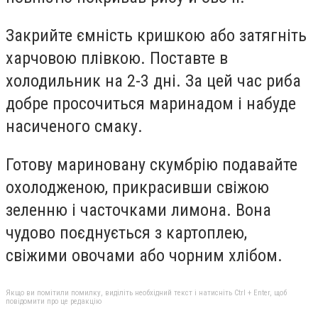
Закрийте ємність кришкою або затягніть
харчовою плівкою. Поставте в
холодильник на 2-3 дні. За цей час риба
добре просочиться маринадом і набуде
насиченого смаку.
Готову мариновану скумбрію подавайте
охолодженою, прикрасивши свіжою
зеленню і часточками лимона. Вона
чудово поєднується з картоплею,
свіжими овочами або чорним хлібом.
Якщо ви помітили помилку, виділіть необхідний текст і натисніть Ctrl + Enter, щоб
повідомити про це редакцію