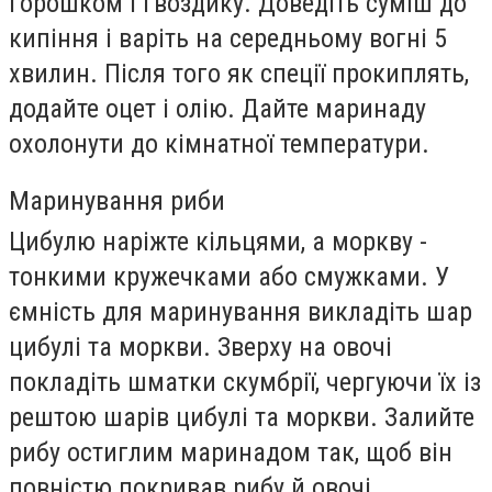
горошком і гвоздику. Доведіть суміш до
кипіння і варіть на середньому вогні 5
хвилин. Після того як спеції прокиплять,
додайте оцет і олію. Дайте маринаду
охолонути до кімнатної температури.
Маринування риби
Цибулю наріжте кільцями, а моркву -
тонкими кружечками або смужками. У
ємність для маринування викладіть шар
цибулі та моркви. Зверху на овочі
покладіть шматки скумбрії, чергуючи їх із
рештою шарів цибулі та моркви. Залийте
рибу остиглим маринадом так, щоб він
повністю покривав рибу й овочі.