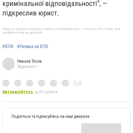
кримінальної відповідальності", —
підкреслив юрист.
Якщо ви помітили помилку, виділіть необхідний текст і натисніть Ctrl + Enter, щоб
повідомити про це редакцію
#ВЛК
#Неявка на ВЛК
Никола Тесла
Журналист
0,0
Авторизуйтесь
, щоб оцінити
Поділіться та підписуйтесь на наші джерела