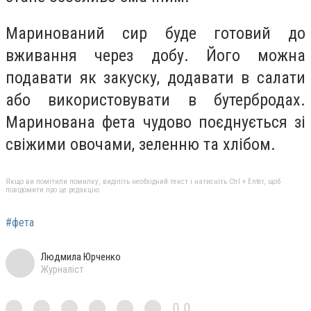
Маринований сир буде готовий до
вживання через добу. Його можна
подавати як закуску, додавати в салати
або використовувати в бутербродах.
Маринована фета чудово поєднується зі
свіжими овочами, зеленню та хлібом.
Якщо ви помітили помилку, виділіть необхідний текст і натисніть Ctrl + Enter, щоб
повідомити про це редакцію
#фета
Людмила Юрченко
Журналіст
0,0