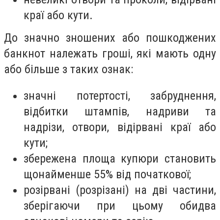
краї або кути.
До значно зношених або пошкоджених
банкнот належать гроші, які мають одну
або більше з таких ознак:
значні потертості, забруднення,
відбитки штампів, надриви та
надрізи, отвори, відірвані краї або
кути;
збережена площа купюри становить
щонайменше 55% від початкової;
розірвані (розрізані) на дві частини,
зберігаючи при цьому обидва