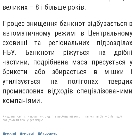
великих – 8 і більше років.
Процес знищення банкнот відбувається в
автоматичному режимі в Центральному
сховищі та регіональних підрозділах
НБУ. Банкноти ріжуться на дрібні
частини, подрібнена маса пресується у
брикети або збирається в мішки і
утилізується на полігонах твердих
промислових відходів спеціалізованими
компаніями.
Якщо ви помітили помилку, виділіть необхідний текст і натисніть Ctrl + Enter, щоб
повідомити про це редакцію
#гроші
#гривні
#банкноти