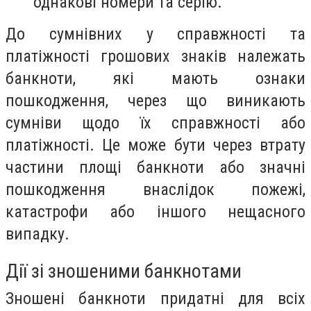
однакові номери та серію.
До сумнівних у справжності та
платіжності грошових знаків належать
банкноти, які мають ознаки
пошкодження, через що виникають
сумніви щодо їх справжності або
платіжності. Це може бути через втрату
частини площі банкноти або значні
пошкодження внаслідок пожежі,
катастрофи або іншого нещасного
випадку.
Дії зі зношеними банкнотами
Зношені банкноти придатні для всіх