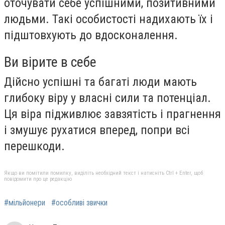
оточувати себе успішними, позитивними
людьми. Такі особистості надихають їх і
підштовхують до вдосконалення.
Ви вірите в себе
Дійсно успішні та багаті люди мають
глибоку віру у власні сили та потенціал.
Ця віра підживлює завзятість і прагнення
і змушує рухатися вперед, попри всі
перешкоди.
Якщо ви помітили помилку, виділіть необхідний текст і натисніть Ctrl + Enter, щоб
повідомити про це редакцію
#мільйонери
#особливі звички