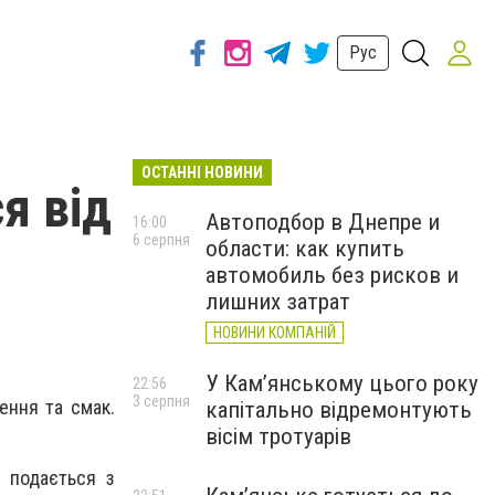
Рус
ОСТАННІ НОВИНИ
я від
Автоподбор в Днепре и
16:00
6 серпня
области: как купить
автомобиль без рисков и
лишних затрат
НОВИНИ КОМПАНІЙ
У Кам’янському цього року
22:56
3 серпня
ення та смак.
капітально відремонтують
вісім тротуарів
ж подається з