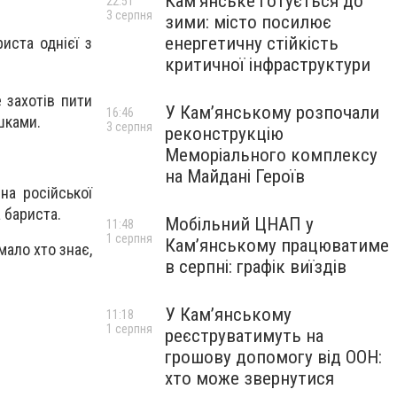
Кам’янське готується до
22:51
3 серпня
зими: місто посилює
енергетичну стійкість
иста однієї з
критичної інфраструктури
е захотів пити
У Кам’янському розпочали
16:46
шками.
3 серпня
реконструкцію
Меморіального комплексу
на Майдані Героїв
на російської
а бариста.
Мобільний ЦНАП у
11:48
1 серпня
Кам’янському працюватиме
мало хто знає,
в серпні: графік виїздів
У Кам’янському
11:18
1 серпня
реєструватимуть на
грошову допомогу від ООН:
хто може звернутися