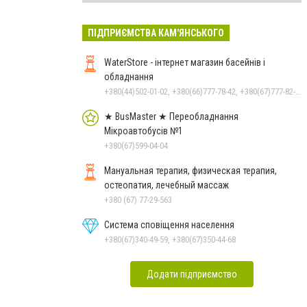
ПІДПРИЄМСТВА КАМ'ЯНСЬКОГО
WaterStore - інтернет магазин басейнів і
обладнання
+380(44)502-01-02, +380(66)777-78-42, +380(67)777-82-19, +380(67)890-80-80, +380(73)890-80-80, +380(44)502-01-03
★ BusMaster ★ Переобладнання
Мікроавтобусів №1
+380(67)599-04-04
Мануальная терапия, физическая терапия,
остеопатия, лечебный массаж
+380 (67) 77-29-563
Система сповіщення населення
+380(67)340-49-59, +380(67)350-44-68
Додати підприємство