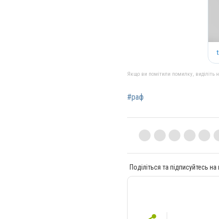
Якщо ви помітили помилку, виділіть нео
#раф
Поділіться та підписуйтесь на