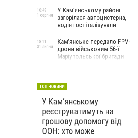
У Кам’янському районі
10:49
1 серпня
загорілася автоцистерна,
водія госпіталізували
Кам’янське передало FPV-
18:11
31 липня
дрони військовим 56-ї
Маріупольської бригади
ТОП НОВИНИ
У Кам’янському
реєструватимуть на
грошову допомогу від
ООН: хто може