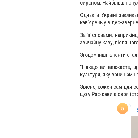
сиропом. Найбільш попул
Однак в Україні заклика
кав'ярень у відео-зверне
За її словами, наприкін
звичайну каву, після чо
Згодом інші клієнти стал
"І якщо ви вважаєте, щ
культури, яку вони нам н
Звісно, кожен сам для се
що у Раф кави є своя істо