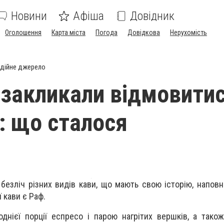
Новини
Афіша
Довідник
Оголошення
Карта міста
Погода
Довідкова
Нерухомість
дійне джерело
і закликали відмовитис
: що сталося
безліч різних видів кави, що мають свою історію, наповн
ї кави є Раф.
однієї порції еспресо і парою нагрітих вершків, а тако