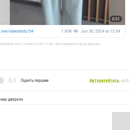
бхідний текст і натисніть Ctrl + Enter, щоб повідомити про це редакцію
0,0
Оцініть першим
Авторизуйтесь
, щоб
 наші джерела