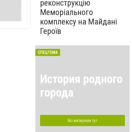
реконструкцію
Меморіального
комплексу на Майдані
Героїв
СПЕЦТЕМА
История родного
города
Всі матеріали тут