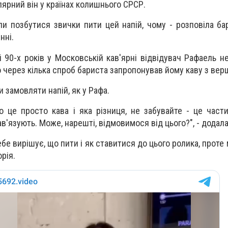
ярний він у країнах колишнього СРСР.
ли позбутися звички пити цей напій, чому - розповіла бар
нні.
ці 90-х років у Московській кав'ярні відвідувач Рафаель н
го через кілька спроб бариста запропонував йому каву з вер
и замовляти напій, як у Рафа.
о це просто кава і яка різниця, не забувайте - це части
ав'язують. Може, нарешті, відмовимося від цього?", - додал
бе вирішує, що пити і як ставитися до цього ролика, проте 
рія.