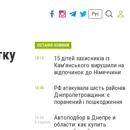
Рус
ОСТАННІ НОВИНИ
тку
15 дітей захисників із
19:19
Кам’янського вирушили на
відпочинок до Німеччини
РФ атакувала шість районів
10:40
Дніпропетровщини: є
поранений і пошкодження
Автоподбор в Днепре и
16:00
6 серпня
области: как купить