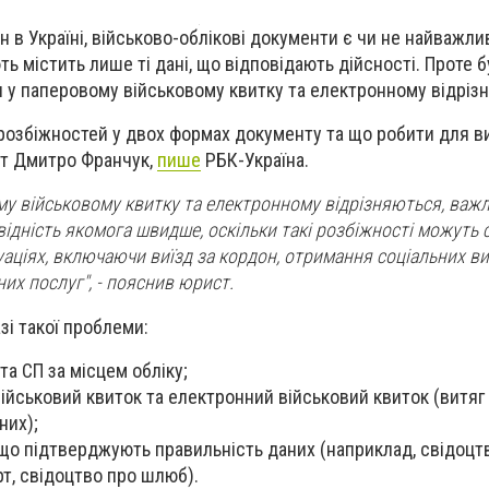
н в Україні, військово-облікові документи є чи не найважл
ть містить лише ті дані, що відповідають дійсності. Проте 
я у паперовому військовому квитку та електронному відріз
 розбіжностей у двох формах документу та що робити для 
кат Дмитро Франчук,
пише
РБК-Україна.
му військовому квитку та електронному відрізняються, важ
ідність якомога швидше, оскільки такі розбіжності можуть
уаціях, включаючи виїзд за кордон, отримання соціальних в
их послуг", - пояснив юрист.
зі такої проблеми:
та СП за місцем обліку;
ійськовий квиток та електронний військовий квиток (витяг
них);
що підтверджують правильність даних (наприклад, свідоцт
т, свідоцтво про шлюб).