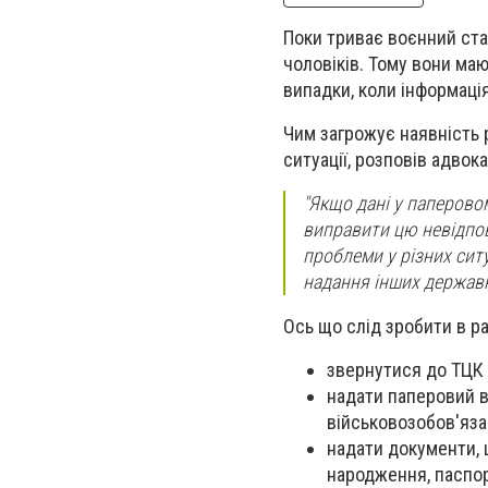
Поки триває воєнний ста
чоловіків. Тому вони маю
випадки, коли інформаці
Чим загрожує наявність
ситуації, розповів адво
"Якщо дані у паперово
виправити цю невідпов
проблеми у різних сит
надання інших державн
Ось що слід зробити в ра
звернутися до ТЦК 
надати паперовий в
військовозобов'яза
надати документи, 
народження, паспор