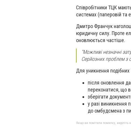
Співробітники ТЦК мають
системах (паперовій та е
Дмитро Франчук наголош
юридичну силу. Проте ел
оновлюється частіше.
"Можливі незначні зат
Серйозних проблем з о
Для уникнення подібних
після оновлення да
переконатися, що вс
зберігати документ
у разі виникнення 
до омбудсмена з пи
Якщо ви помітили помилку, виділіть нео