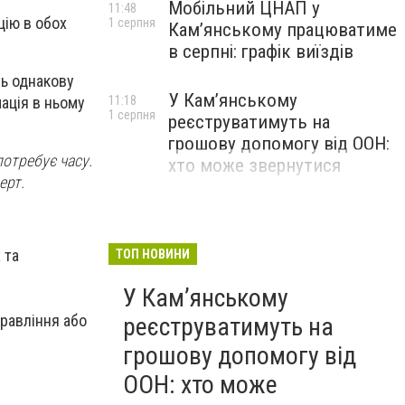
Мобільний ЦНАП у
11:48
цію в обох
1 серпня
Кам’янському працюватиме
в серпні: графік виїздів
ь однакову
У Кам’янському
ація в ньому
11:18
1 серпня
реєструватимуть на
грошову допомогу від ООН:
потребує часу.
хто може звернутися
ерт.
 та
ТОП НОВИНИ
У Кам’янському
равління або
реєструватимуть на
грошову допомогу від
ООН: хто може