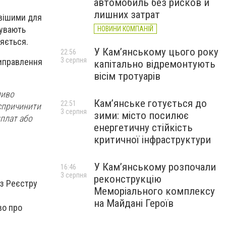
автомобиль без рисков и
лишних затрат
ивішими для
бувають
НОВИНИ КОМПАНІЙ
няється.
У Кам’янському цього року
22:56
3 серпня
виправлення
капітально відремонтують
вісім тротуарів
ливо
Кам’янське готується до
22:51
 спричинити
3 серпня
зими: місто посилює
иплат або
енергетичну стійкість
критичної інфраструктури
У Кам’янському розпочали
16:46
3 серпня
реконструкцію
 з Реєстру
Меморіального комплексу
на Майдані Героїв
во про