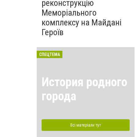
реконструкцію
Меморіального
комплексу на Майдані
Героїв
СПЕЦТЕМА
История родного
города
Всі матеріали тут