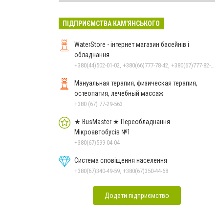
ПІДПРИЄМСТВА КАМ'ЯНСЬКОГО
WaterStore - інтернет магазин басейнів і
обладнання
+380(44)502-01-02, +380(66)777-78-42, +380(67)777-82-19, +380(67)890-80-80, +380(73)890-80-80, +380(44)502-01-03
Мануальная терапия, физическая терапия,
остеопатия, лечебный массаж
+380 (67) 77-29-563
★ BusMaster ★ Переобладнання
Мікроавтобусів №1
+380(67)599-04-04
Система сповіщення населення
+380(67)340-49-59, +380(67)350-44-68
Додати підприємство