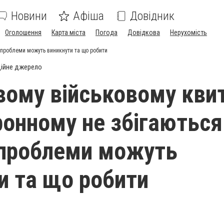
Новини
Афіша
Довідник
Оголошення
Карта міста
Погода
Довідкова
Нерухомість
і проблеми можуть виникнути та що робити
ійне джерело
вому військовому кви
ронному не збігаються
і проблеми можуть
и та що робити