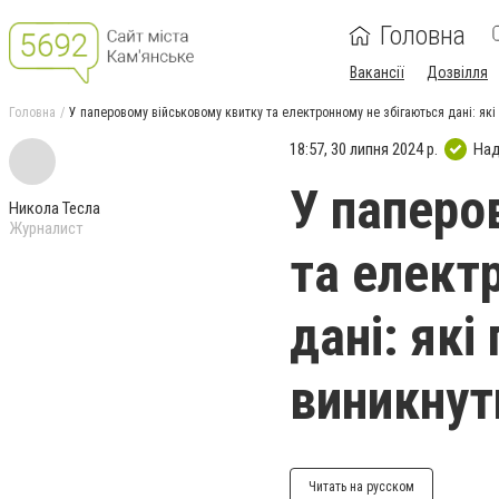
Головна
Вакансії
Дозвілля
Головна
У паперовому військовому квитку та електронному не збігаються дані: як
18:57, 30 липня 2024 р.
Над
У паперо
Никола Тесла
Журналист
та елект
дані: як
виникнут
Читать на русском