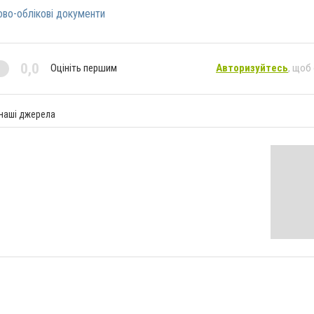
ово-облікові документи
0,0
Оцініть першим
Авторизуйтесь
, щоб
 наші джерела