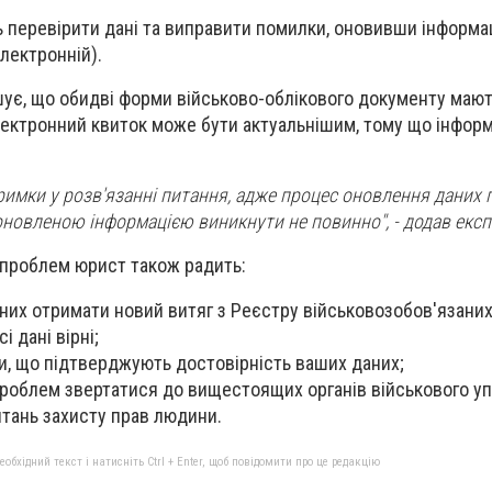
 перевірити дані та виправити помилки, оновивши інформа
лектронній).
ує, що обидві форми військово-облікового документу мают
ектронний квиток може бути актуальнішим, тому що інформ
римки у розв'язанні питання, адже процес оновлення даних 
новленою інформацією виникнути не повинно", - додав експ
 проблем юрист також радить:
них отримати новий витяг з Реєстру військовозобов'язаних
і дані вірні;
и, що підтверджують достовірність ваших даних;
проблем звертатися до вищестоящих органів військового уп
тань захисту прав людини.
бхідний текст і натисніть Ctrl + Enter, щоб повідомити про це редакцію