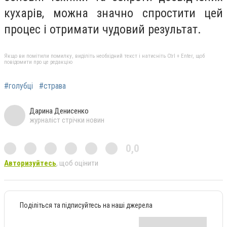
кухарів, можна значно спростити цей
процес і отримати чудовий результат.
Якщо ви помітили помилку, виділіть необхідний текст і натисніть Ctrl + Enter, щоб
повідомити про це редакцію
#голубці
#страва
Дарина Денисенко
журналіст стрічки новин
0,0
Авторизуйтесь
, щоб оцінити
Поділіться та підписуйтесь на наші джерела