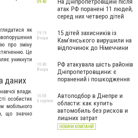
На Дніпропетровщині після
09:40
атак РФ поранені 11 людей,
серед них четверо дітей
глядатися як
15 дітей захисників із
19:19
авопорушення
Вчора
Кам’янського вирушили на
ію про зміну
відпочинок до Німеччини
стягненню. Це
оляє уникнути
РФ атакувала шість районів
10:40
Вчора
Дніпропетровщини: є
поранений і пошкодження
а даних
навчої влади.
Автоподбор в Днепре и
16:00
сті особистих
6 серпня
области: как купить
ям мобільного
автомобиль без рисков и
о, що значно
лишних затрат
НОВИНИ КОМПАНІЙ