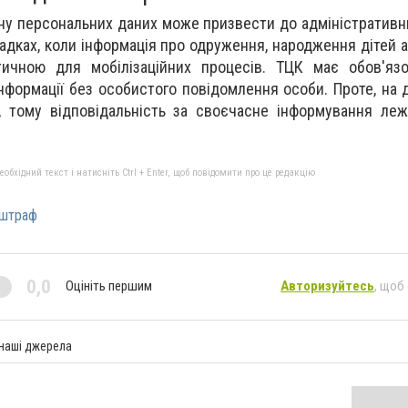
ну персональних даних може призвести до адміністративни
адках, коли інформація про одруження, народження дітей 
ичною для мобілізаційних процесів. ТЦК має обов'язо
нформації без особистого повідомлення особи. Проте, на 
 тому відповідальність за своєчасне інформування леж
бхідний текст і натисніть Ctrl + Enter, щоб повідомити про це редакцію
штраф
0,0
Оцініть першим
Авторизуйтесь
, щоб
 наші джерела