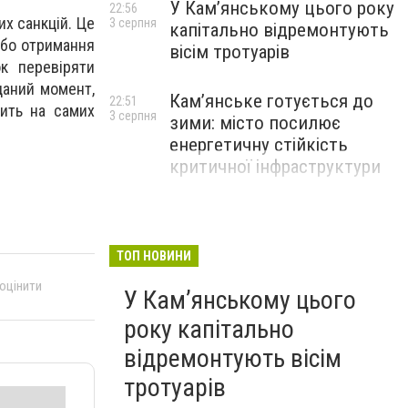
У Кам’янському цього року
22:56
х санкцій. Це
3 серпня
капітально відремонтують
або отримання
вісім тротуарів
к перевіряти
даний момент,
Кам’янське готується до
22:51
ить на самих
3 серпня
зими: місто посилює
енергетичну стійкість
критичної інфраструктури
ТОП НОВИНИ
 оцінити
У Кам’янському цього
року капітально
відремонтують вісім
тротуарів