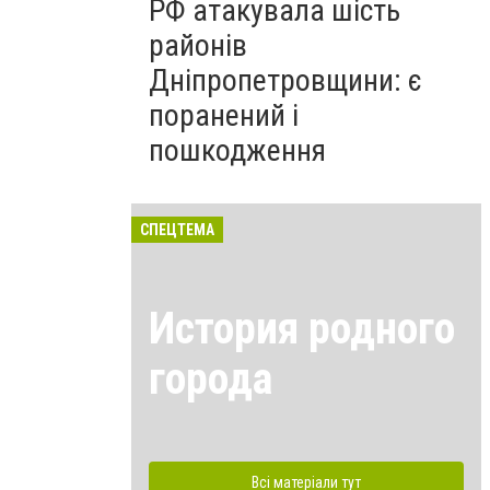
РФ атакувала шість
районів
Дніпропетровщини: є
поранений і
пошкодження
СПЕЦТЕМА
История родного
города
Всі матеріали тут