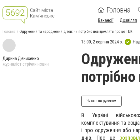
Головна
Вакансії
Дозвілля
Головна
Одруження та народження дітей: чи потрібно повідомляти про це ТЦК
13:00, 2 серпня 2024 р.
Над
Одруженн
Дарина Денисенко
журналіст стрічки новин
потрібно
Читать на русском
В Україні військово
комплектування та соціа
і про одруження або на
днів. Про це
розповіл