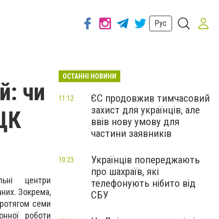
Рус
ОСТАННІ НОВИНИ
й: чи
ЄС продовжив тимчасовий
11:12
захист для українців, але
ЦК
ввів нову умову для
частини заявників
Українців попереджають
10:23
про шахраїв, які
льні центри
телефонують нібито від
аних. Зокрема,
СБУ
протягом семи
онної роботи