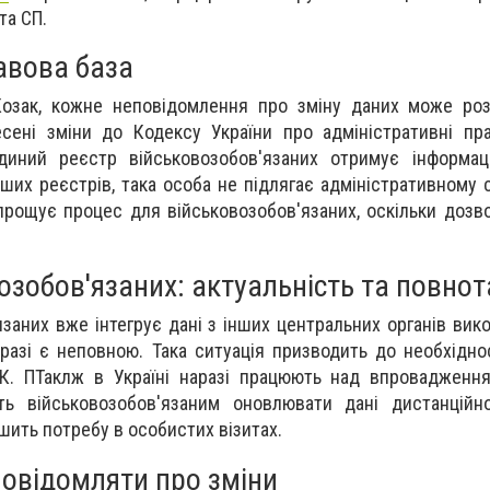
та СП.
авова база
Козак, кожне неповідомлення про зміну даних може роз
сені зміни до Кодексу України про адміністративні пр
иний реєстр військовозобов'язаних отримує інформац
ших реєстрів, така особа не підлягає адміністративному 
рощує процес для військовозобов'язаних, оскільки дозв
озобов'язаних: актуальність та повнот
заних вже інтегрує дані з інших центральних органів вико
аразі є неповною. Така ситуація призводить до необхідно
ЦК. ПТаклж в Україні наразі працюють над впровадженн
ть військовозобов'язаним оновлювати дані дистанційн
шить потребу в особистих візитах.
овідомляти про зміни