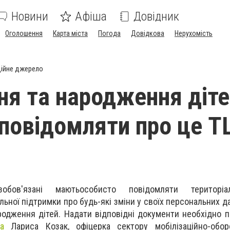
Новини
Афіша
Довідник
Оголошення
Карта міста
Погода
Довідкова
Нерухомість
ійне джерело
я та народження діте
 повідомляти про це Т
зобов'язані маютьособисто повідомляти територіа
льної підтримки про будь-які зміни у своїх персональних д
родження дітей. Надати відповідні документи необхідно 
а
Лариса Козак, офіцерка сектору мобілізаційно-обор