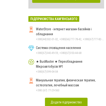
ПІДПРИЄМСТВА КАМ'ЯНСЬКОГО
WaterStore - інтернет магазин басейнів і
обладнання
+380(44)502-01-02, +380(66)777-78-42, +380(67)777-82-19, +380(67)890-80-80, +380(73)890-80-80, +380(44)502-01-03
Система сповіщення населення
+380(67)340-49-59, +380(67)350-44-68
★ BusMaster ★ Переобладнання
Мікроавтобусів №1
+380(67)599-04-04
Мануальная терапия, физическая терапия,
остеопатия, лечебный массаж
+380 (67) 77-29-563
Додати підприємство