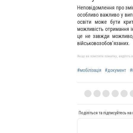
Неповідомлення про змі
особливо важливо у вип
освіти може бути крит
можливість отримання і
це не завжди можливо,
військовозобов'язаних.
Якщо ви помітили помилку, виділіть нео
#мобілізація
#документ
#
Поділіться та підписуйтесь на