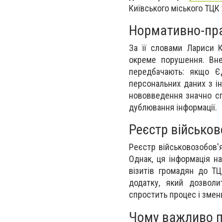
Київського міського ТЦК 
Нормативно-пр
За її словами Лариси 
окреме порушення. Вне
передбачають: якщо Єд
персональних даних з ін
нововведення значно сп
дублювання інформації.
Реєстр військов
Реєстр військовозобов'я
Однак, ця інформація н
візитів громадян до Т
додатку, який дозволи
спростить процес і змен
Чому важливо п