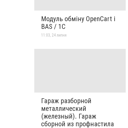
Модуль обміну OpenCart і
BAS / 1С
11:03, 24 липня
Гараж разборной
металлический
(железный). Гараж
сборной из профнастила