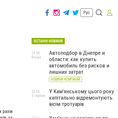
Рус
ОСТАННІ НОВИНИ
Автоподбор в Днепре и
16:00
Вчора
области: как купить
автомобиль без рисков и
лишних затрат
НОВИНИ КОМПАНІЙ
У Кам’янському цього року
22:56
3 серпня
капітально відремонтують
вісім тротуарів
х разів
ків, за