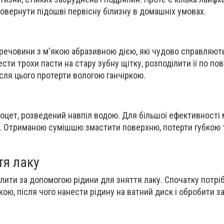
вернути підошві первісну білизну в домашніх умовах.
я речовини з м'якою абразивною дією, які чудово справляют
ести трохи пасти на стару зубну щітку, розподілити її по пов
ісля цього протерти вологою ганчіркою.
оцет, розведений навпіл водою. Для більшої ефективності
у. Отриманою сумішшю змастити поверхню, потерти губкою 
тя лаку
ити за допомогою рідини для зняття лаку. Спочатку потрі
ою, після чого нанести рідину на ватний диск і обробити з