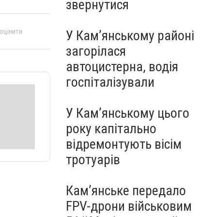
звернутися
 оцінити
У Кам’янському районі
загорілася
автоцистерна, водія
госпіталізували
У Кам’янському цього
року капітально
відремонтують вісім
тротуарів
Кам’янське передало
FPV-дрони військовим