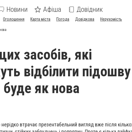
Новини
Афіша
Довідник
Оголошення
Карта міста
Погода
Довідкова
Нерухомість
 нова
их засобів, які
ть відбілити підошву
 буде як нова
 нерідко втрачає презентабельний вигляд вже після кілько
изни, стійких забруднень і подряпин. Проте є кілька лайфха