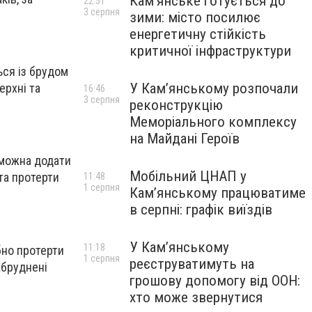
Кам’янське готується до
22:51
3 серпня
зими: місто посилює
енергетичну стійкість
критичної інфраструктури
ься із брудом
У Кам’янському розпочали
ерхні та
16:46
3 серпня
реконструкцію
Меморіального комплексу
на Майдані Героїв
 можна додати
Мобільний ЦНАП у
та протерти
11:48
1 серпня
Кам’янському працюватиме
в серпні: графік виїздів
У Кам’янському
11:18
бно протерти
1 серпня
реєструватимуть на
абруднені
грошову допомогу від ООН:
хто може звернутися