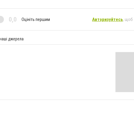
0,0
Оцініть першим
Авторизуйтесь
, щоб
 наші джерела