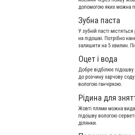
допомогою яких можна по
Зубна паста
У зубній пасті містятьс
на підошві. Потрібно нан
залишити на 5 хвилин. П
Оцет і вода
Добре відбілює підошву 
до розчину харчову сод
вологою ганчіркою.
Рідина для знят
Жовті плями можна видал
підошву вологою серветк
ділянки.