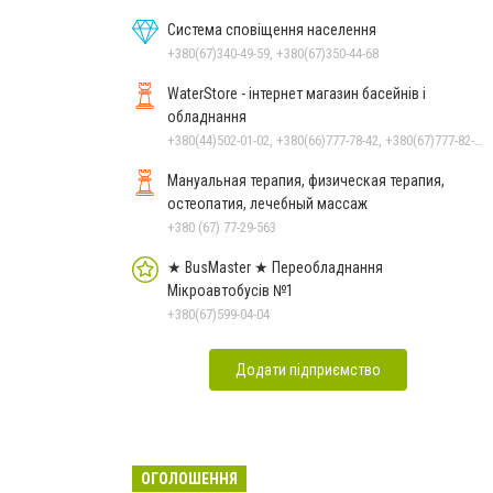
Система сповіщення населення
+380(67)340-49-59, +380(67)350-44-68
WaterStore - інтернет магазин басейнів і
обладнання
+380(44)502-01-02, +380(66)777-78-42, +380(67)777-82-19, +380(67)890-80-80, +380(73)890-80-80, +380(44)502-01-03
Мануальная терапия, физическая терапия,
остеопатия, лечебный массаж
+380 (67) 77-29-563
★ BusMaster ★ Переобладнання
Мікроавтобусів №1
+380(67)599-04-04
Додати підприємство
ОГОЛОШЕННЯ