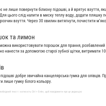
 не лише повернути білизну підошві, а й врятує взуття, я
Для цього слід налити в миску теплу воду, додати пляшку 
 розчин взуття. Через 30 хвилин витягнути, почистити м'як
ок та лимон
 можна використовувати порошок для прання, розбавлени
но нанести за допомогою старої зубної щітки, витримати 10
ів
 підошві добре звичайна канцелярська гумка для олівців. П
и лише гумку білого кольору.
бхідний текст і натисніть Ctrl + Enter, щоб повідомити про це редакцію