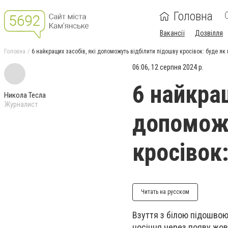
Головна
Вакансії
Дозвілля
Головна
6 найкращих засобів, які допоможуть відбілити підошву кросівок: буде як
06:06, 12 серпня 2024 р.
6 найкращ
Никола Тесла
Журналист
допоможу
кросівок:
Читать на русском
Взуття з білою підошвою
носіння через появу жовт