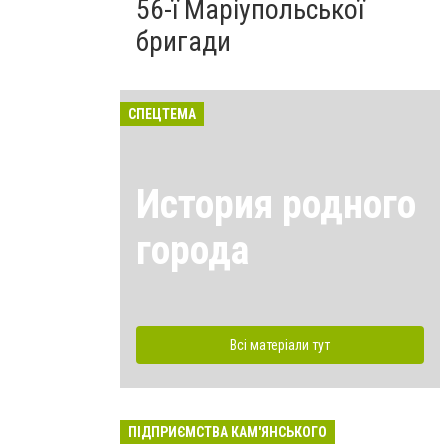
56-ї Маріупольської
бригади
СПЕЦТЕМА
История родного
города
Всі матеріали тут
ПІДПРИЄМСТВА КАМ'ЯНСЬКОГО