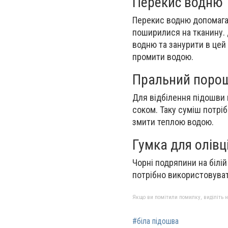
Перекис водню
Перекис водню допомагає
поширилися на тканину. 
водню та занурити в цей
промити водою.
Пральний порош
Для відбілення підошви
соком. Таку суміш потріб
змити теплою водою.
Гумка для олівц
Чорні подряпини на білій
потрібно використовуват
Якщо ви помітили помилку, виділіть нео
#біла підошва