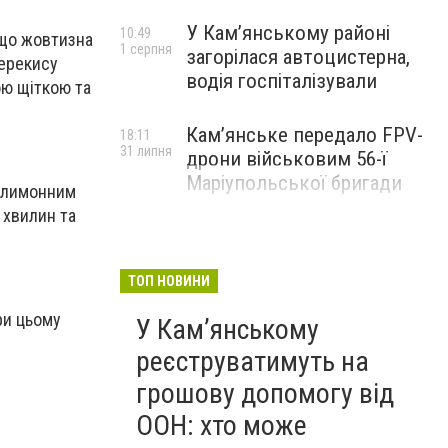
У Кам’янському районі
10:49
кщо жовтизна
1 серпня
загорілася автоцистерна,
перекису
водія госпіталізували
ою щіткою та
Кам’янське передало FPV-
18:11
31 липня
дрони військовим 56-ї
Маріупольської бригади
й лимонним
 хвилин та
ТОП НОВИНИ
ри цьому
У Кам’янському
реєструватимуть на
грошову допомогу від
ООН: хто може