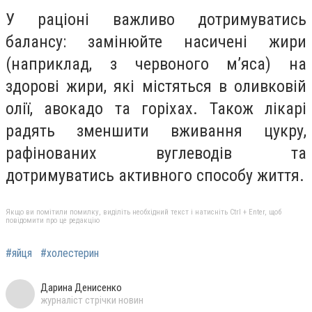
У раціоні важливо дотримуватись
балансу: замінюйте насичені жири
(наприклад, з червоного м’яса) на
здорові жири, які містяться в оливковій
олії, авокадо та горіхах. Також лікарі
радять зменшити вживання цукру,
рафінованих вуглеводів та
дотримуватись активного способу життя.
Якщо ви помітили помилку, виділіть необхідний текст і натисніть Ctrl + Enter, щоб
повідомити про це редакцію
#яйця
#холестерин
Дарина Денисенко
журналіст стрічки новин