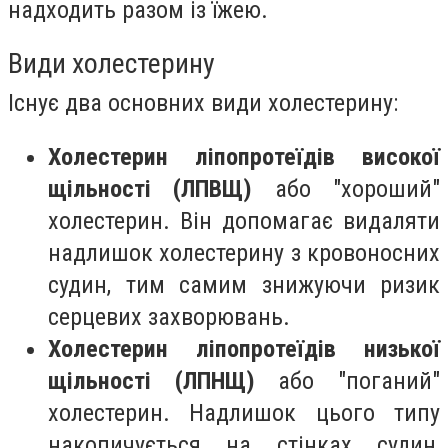
надходить разом із їжею.
Види холестерину
Існує два основних види холестерину:
Холестерин ліпопротеїдів високої
щільності (ЛПВЩ)
або "хороший"
холестерин. Він допомагає видаляти
надлишок холестерину з кровоносних
судин, тим самим знижуючи ризик
серцевих захворювань.
Холестерин ліпопротеїдів низької
щільності (ЛПНЩ)
або "поганий"
холестерин. Надлишок цього типу
накопичується на стінках судин,