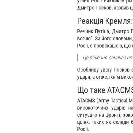
углиб Росії викликав рі
Дмитро Пєсков, назвав ц
Реакція Кремля:
Речник Путіна, Дмитро П
вогню". За його словами,
Росії, є провокацією, щ
Це рішення означає но
Особливу увагу Пєсков з
удари, а отже, їхнім вик
Що таке ATACMS
ATACMS (Army Tactical M
високоточних ударів на
ситуацію на фронті, зок
цілях, таких як склади 
Росії.