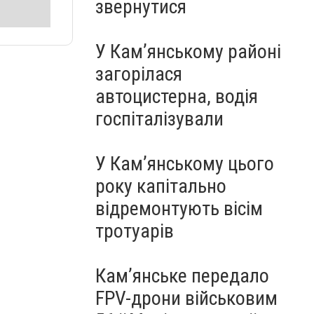
звернутися
У Кам’янському районі
загорілася
автоцистерна, водія
госпіталізували
У Кам’янському цього
року капітально
відремонтують вісім
тротуарів
Кам’янське передало
FPV-дрони військовим