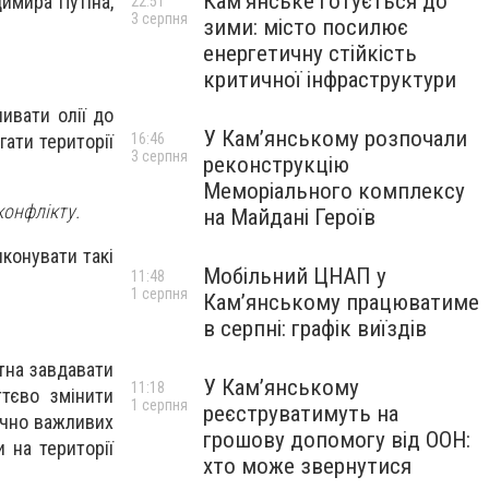
Кам’янське готується до
имира Путіна,
22:51
3 серпня
зими: місто посилює
енергетичну стійкість
критичної інфраструктури
ивати олії до
У Кам’янському розпочали
16:46
гати території
3 серпня
реконструкцію
Меморіального комплексу
конфлікту.
на Майдані Героїв
конувати такі
Мобільний ЦНАП у
11:48
1 серпня
Кам’янському працюватиме
в серпні: графік виїздів
атна завдавати
У Кам’янському
11:18
ттєво змінити
1 серпня
реєструватимуть на
ічно важливих
грошову допомогу від ООН:
и на території
хто може звернутися