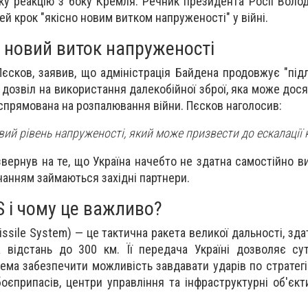
зку реакцію з боку Кремля. Речник президента Росії Волод
ей крок "якісно новим витком напруженості" у війні.
 новий виток напруженості
єсков, заявив, що адміністрація Байдена продовжує "підл
 дозвіл на використання далекобійної зброї, яка може дося
о спрямована на розпалювання війни. Пєсков наголосив:
вий рівень напруженості, який може призвести до ескалації 
вернув на те, що Україна начебто не здатна самостійно ви
онанням займаються західні партнери.
 і чому це важливо?
issile System) — це тактична ракета великої дальності, зд
 відстань до 300 км. Її передача Україні дозволяє су
рема забезпечити можливість завдавати ударів по стратег
боєприпасів, центри управління та інфраструктурні об'єкт