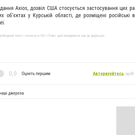
идання Axios, дозвіл США стосується застосування цих р
х об'єктах у Курській області, де розміщені російські ві
еї.
бхідний текст і натисніть Ctrl + Enter, щоб повідомити про це редакцію
0,0
Оцініть першим
Авторизуйтесь
, щоб
 наші джерела