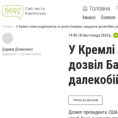
Головна
Вакансії
Дозвілля
Головна
У Кремлі гнівно відреагували на дозвіл Байдена завдавати далекобійні р
14:44, 18 листопада 2024 р.
У Кремлі 
Дарина Денисенко
журналіст стрічки новин
дозвіл Б
далекобі
Читать на русском
Дозвіл президента США