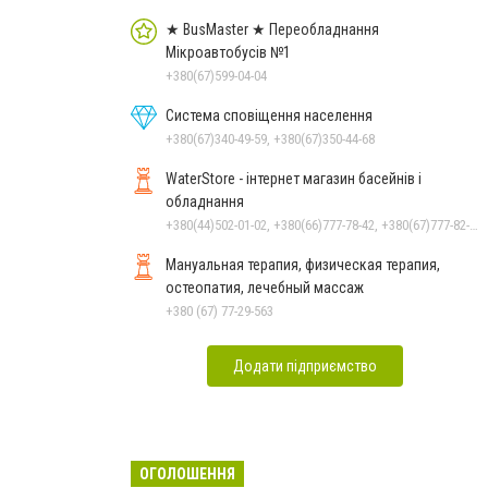
★ BusMaster ★ Переобладнання
Мікроавтобусів №1
+380(67)599-04-04
Система сповіщення населення
+380(67)340-49-59, +380(67)350-44-68
WaterStore - інтернет магазин басейнів і
обладнання
+380(44)502-01-02, +380(66)777-78-42, +380(67)777-82-19, +380(67)890-80-80, +380(73)890-80-80, +380(44)502-01-03
Мануальная терапия, физическая терапия,
остеопатия, лечебный массаж
+380 (67) 77-29-563
Додати підприємство
ОГОЛОШЕННЯ