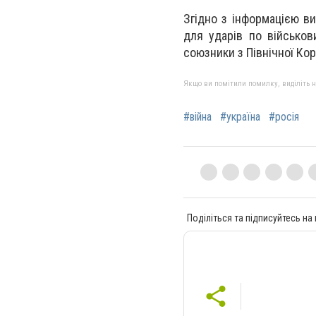
Згідно з інформацією в
для ударів по військови
союзники з Північної Кор
Якщо ви помітили помилку, виділіть нео
#війна
#україна
#росія
Поділіться та підписуйтесь на