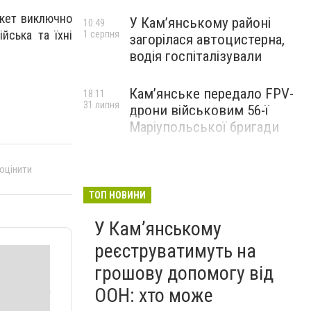
акет виключно
У Кам’янському районі
10:49
йська та їхні
1 серпня
загорілася автоцистерна,
водія госпіталізували
Кам’янське передало FPV-
18:11
31 липня
дрони військовим 56-ї
Маріупольської бригади
 оцінити
ТОП НОВИНИ
У Кам’янському
реєструватимуть на
грошову допомогу від
ООН: хто може