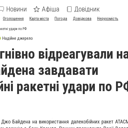
Новини
Афіша
Довідник
Оголошення
Карта міста
Погода
Довідкова
Нерухомість
акетні удари по РФ
Надійне джерело
гнівно відреагували н
айдена завдавати
йні ракетні удари по Р
 Джо Байдена на використання далекобійних ракет ATAC