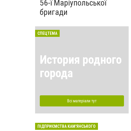
56-ї Маріупольської
бригади
СПЕЦТЕМА
История родного
города
Всі матеріали тут
ПІДПРИЄМСТВА КАМ'ЯНСЬКОГО