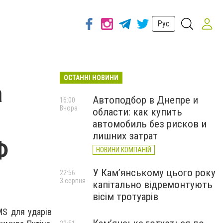
Рус
ОСТАННІ НОВИНИ
а
Автоподбор в Днепре и
16:00
Вчора
области: как купить
автомобиль без рисков и
лишних затрат
Ф
НОВИНИ КОМПАНІЙ
У Кам’янському цього року
22:56
3 серпня
капітально відремонтують
вісім тротуарів
MS для ударів