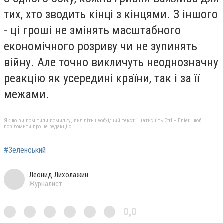
тих, хто зводить кінці з кінцями. З іншого
- ці гроші не змінять масштабного
економічного розриву чи не зупинять
війну. Але точно викличуть неоднозначну
реакцію як усередині країни, так і за її
межами.
Якщо ви помітили помилку, виділіть необхідний текст і натисніть Ctrl + Enter, щоб
повідомити про це редакцію
#Зеленський
Леонид Лихолажин
Журналист
0,0