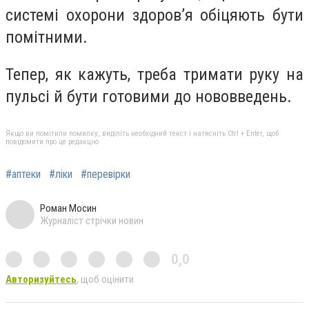
системі охорони здоров’я обіцяють бути
помітними.
Тепер, як кажуть, треба тримати руку на
пульсі й бути готовими до нововведень.
Якщо ви помітили помилку, виділіть необхідний текст і натисніть Ctrl + Enter, щоб
повідомити про це редакцію
#аптеки
#ліки
#перевірки
Роман Мосин
Журналіст стрічки новин
0,0
Авторизуйтесь
, щоб оцінити