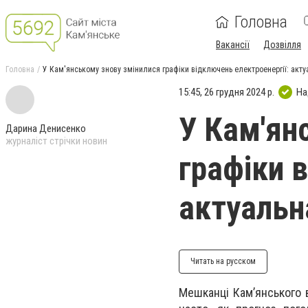
Головна
Вакансії
Дозвілля
Головна
У Кам'янському знову змінилися графіки відключень електроенергії: акту
15:45, 26 грудня 2024 р.
На
У Кам'ян
Дарина Денисенко
журналіст стрічки новин
графіки 
актуальн
Читать на русском
Мешканці Кам’янського 