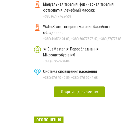
Мануальная терапия, физическая терапия,
остеопатия, лечебный массаж
+380 (67) 77-29-563
WaterStore - інтернет магазин басейнів і
обладнання
+380(44)502-01-02, +380(66)777-78-42, +380(67)777-82-19, +380(67)890-80-80, +380(73)890-80-80, +380(44)502-01-03
★ BusMaster ★ Переобладнання
Мікроавтобусів №1
+380(67)599-04-04
Система сповіщення населення
+380(67)340-49-59, +380(67)350-44-68
Додати підприємство
ОГОЛОШЕННЯ