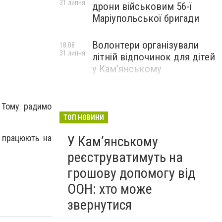
31 липня
дрони військовим 56-ї
Маріупольської бригади
Волонтери організували
18:08
31 липня
літній відпочинок для дітей
у Кам’янському
 Тому радимо
ТОП НОВИНИ
и працюють на
У Кам’янському
реєструватимуть на
грошову допомогу від
ООН: хто може
звернутися