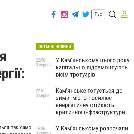
Рус
ОСТАННІ НОВИНИ
ся
У Кам’янському цього року
22:56
3 серпня
капітально відремонтують
гії:
вісім тротуарів
Кам’янське готується до
22:51
3 серпня
зими: місто посилює
енергетичну стійкість
критичної інфраструктури
ться так само
У Кам’янському розпочали
16:46
3 серпня