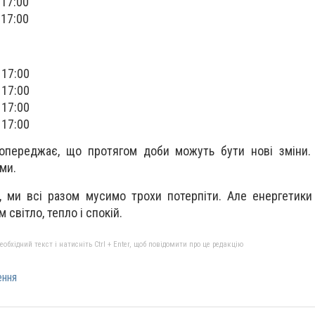
 17:00
 17:00
 17:00
 17:00
о 17:00
 17:00
попереджає, що протягом доби можуть бути нові зміни.
ми.
, ми всі разом мусимо трохи потерпіти. Але енергетик
 світло, тепло і спокій.
бхідний текст і натисніть Ctrl + Enter, щоб повідомити про це редакцію
ення