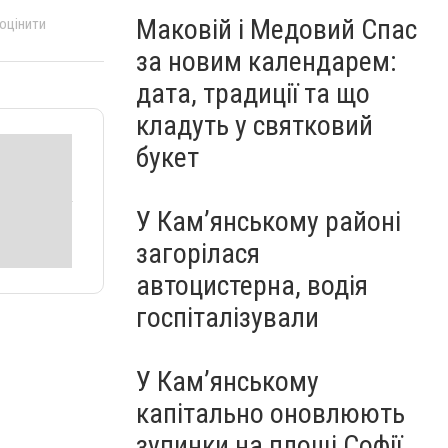
Маковій і Медовий Спас
 оцінити
за новим календарем:
дата, традиції та що
кладуть у святковий
букет
У Кам’янському районі
загорілася
автоцистерна, водія
госпіталізували
У Кам’янському
капітально оновлюють
зупинки на площі Софії