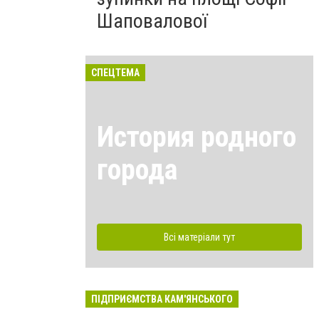
Шаповалової
СПЕЦТЕМА
История родного
города
Всі матеріали тут
ПІДПРИЄМСТВА КАМ'ЯНСЬКОГО