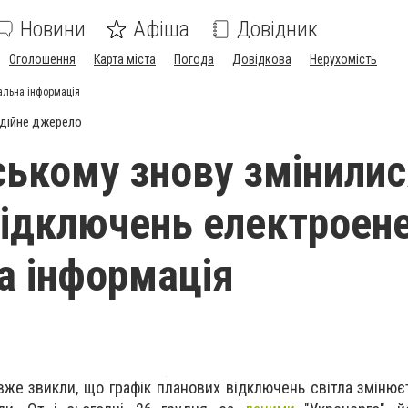
Новини
Афіша
Довідник
Оголошення
Карта міста
Погода
Довідкова
Нерухомість
альна інформація
дійне джерело
ському знову змінили
відключень електроенер
а інформація
вже звикли, що графік планових відключень світла змінює