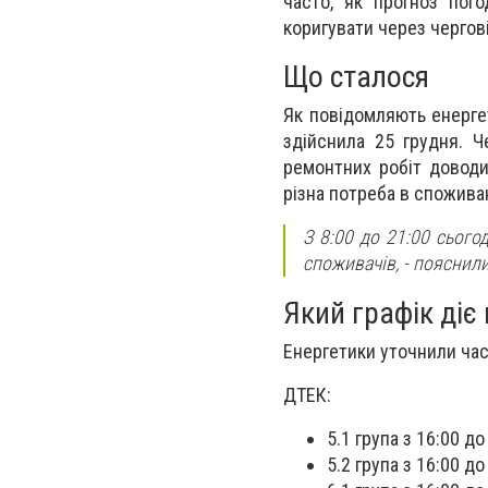
часто, як прогноз пого
коригувати через чергов
Що сталося
Як повідомляють енерге
здійснила 25 грудня. 
ремонтних робіт доводи
різна потреба в споживан
З 8:00 до 21:00 сьог
споживачів, - пояснили
Який графік діє
Енергетики уточнили час
ДТЕК:
5.1 група з 16:00 до
5.2 група з 16:00 до