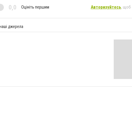
0,0
Оцініть першим
Авторизуйтесь
, щоб
 наші джерела