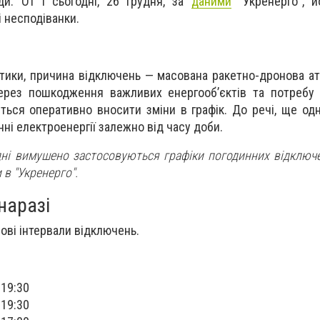
ди. От і сьогодні, 26 грудня, за
даними
"Укренерго", й
і несподіванки.
тики, причина відключень — масована ракетно-дронова ата
Через пошкодження важливих енергооб’єктів та потребу
ться оперативно вносити зміни в графік. До речі, ще о
ні електроенергії залежно від часу доби.
одні вимушено застосовуються графіки погодинних відключ
 в "Укренерго".
 наразі
ові інтервали відключень.
 19:30
 19:30