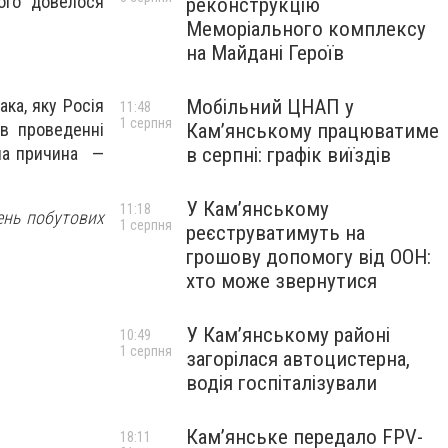
ого довелося
реконструкцію
Меморіального комплексу
на Майдані Героїв
Мобільний ЦНАП у
ка, яку Росія
11:48
1 серпня
Кам’янському працюватиме
 в проведенні
в серпні: графік виїздів
дна причина —
У Кам’янському
11:18
ень побутових
1 серпня
реєструватимуть на
грошову допомогу від ООН:
хто може звернутися
У Кам’янському районі
10:49
1 серпня
загорілася автоцистерна,
водія госпіталізували
Кам’янське передало FPV-
18:11