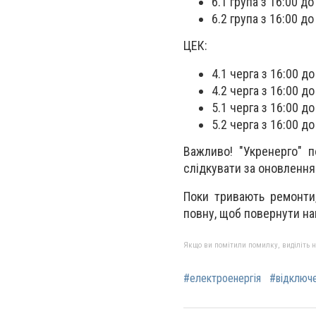
6.1 група з 16:00 до
6.2 група з 16:00 до
ЦЕК:
4.1 черга з 16:00 до
4.2 черга з 16:00 до
5.1 черга з 16:00 д
5.2 черга з 16:00 до
Важливо! "Укренерго" 
слідкувати за оновлення
Поки тривають ремонти
повну, щоб повернути нам
Якщо ви помітили помилку, виділіть нео
#електроенергія
#відключ