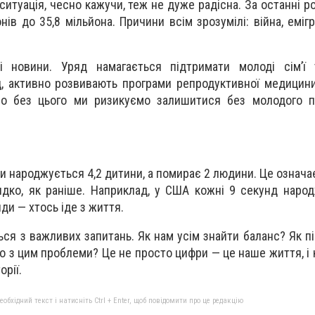
 ситуація, чесно кажучи, теж не дуже радісна. За останні 
в до 35,8 мільйона. Причини всім зрозумілі: війна, еміграц
 новини. Уряд намагається підтримати молоді сім’ї 
, активно розвивають програми репродуктивної медицин
бо без цього ми ризикуємо залишитися без молодого по
нди народжується 4,2 дитини, а помирає 2 людини. Це означ
идко, як раніше. Наприклад, у США кожні 9 секунд наро
нди — хтось іде з життя.
ься з важливих запитань. Як нам усім знайти баланс? Як п
ого з цим проблеми? Це не просто цифри — це наше життя, і 
орії.
бхідний текст і натисніть Ctrl + Enter, щоб повідомити про це редакцію