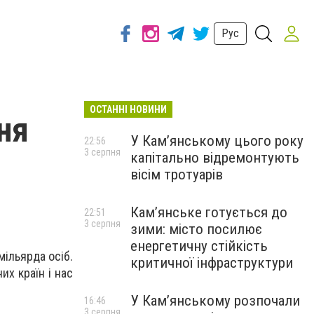
Рус
ОСТАННІ НОВИНИ
ня
У Кам’янському цього року
22:56
3 серпня
капітально відремонтують
вісім тротуарів
Кам’янське готується до
22:51
3 серпня
зими: місто посилює
енергетичну стійкість
мільярда осіб.
критичної інфраструктури
их країн і нас
У Кам’янському розпочали
16:46
3 серпня