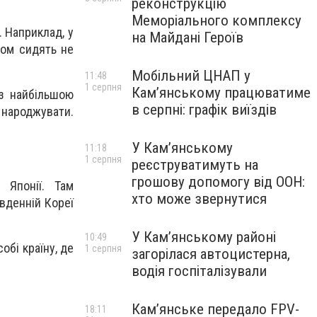
реконструкцію
Меморіального комплексу
. Наприклад, у
на Майдані Героїв
лом сидять не
Мобільний ЦНАП у
11:48
1 серпня
Кам’янському працюватиме
 з найбільшою
в серпні: графік виїздів
я народжувати.
У Кам’янському
11:18
1 серпня
реєструватимуть на
грошову допомогу від ООН:
 Японії. Там
хто може звернутися
вденній Кореї
У Кам’янському районі
10:49
обі країну, де
1 серпня
загорілася автоцистерна,
водія госпіталізували
Кам’янське передало FPV-
18:11