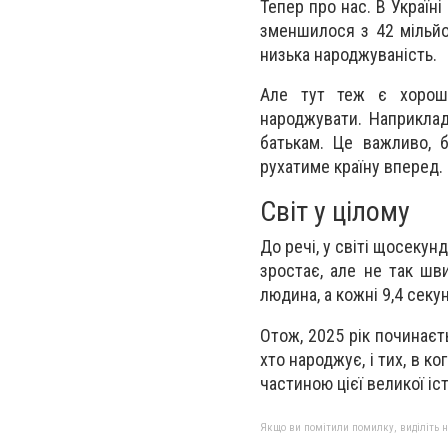
Тепер про нас. В Україні
зменшилося з 42 мільйоні
низька народжуваність.
Але тут теж є хороші
народжувати. Наприклад
батькам. Це важливо, 
рухатиме країну вперед.
Світ у цілому
До речі, у світі щосеку
зростає, але не так шв
людина, а кожні 9,4 секу
Отож, 2025 рік починаєт
хто народжує, і тих, в к
частиною цієї великої іст
Якщо ви помітили помилку, виділіть нео