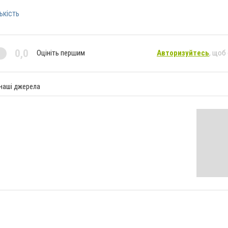
ькість
0,0
Оцініть першим
Авторизуйтесь
, щоб
 наші джерела