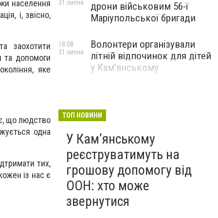
роки населення
31 липня
дрони військовим 56-ї
ія, і, звісно,
Маріупольської бригади
Волонтери організували
18:08
та заохотити
31 липня
літній відпочинок для дітей
и та допомоги
у Кам’янському
коління, яке
ТОП НОВИНИ
ає, що людство
джується одна
У Кам’янському
реєструватимуть на
ідтримати тих,
грошову допомогу від
кожен із нас є
ООН: хто може
звернутися