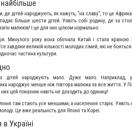
 найбільше
, де дітей народжують, як кажуть, "на славу", то це Африка
ипадає більше шести дітей. Уявіть собі родину, де за сто
загін малюків! І це для них цілком нормально.
я. Минулого року вона обігнала Китай і стала країною
 Усе завдяки великій кількості молодих сімей, які не боятьс
водночас частина культури.
дно
х дітей народжують мало. Дуже мало. Наприклад, у
ка народжує менше ніж півтора малюка за все життя. У Пі
 них цей показник навіть не доходить до одиниці!
іння там стають усе меншими, а населення старіє. Уявіть с
молоді. Це вже реальність для Японії та Кореї.
 в Україні