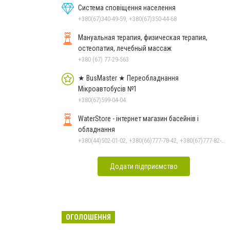
Система сповіщення населення
+380(67)340-49-59, +380(67)350-44-68
Мануальная терапия, физическая терапия,
остеопатия, лечебный массаж
+380 (67) 77-29-563
★ BusMaster ★ Переобладнання
Мікроавтобусів №1
+380(67)599-04-04
WaterStore - інтернет магазин басейнів і
обладнання
+380(44)502-01-02, +380(66)777-78-42, +380(67)777-82-19, +380(67)890-80-80, +380(73)890-80-80, +380(44)502-01-03
Додати підприємство
ОГОЛОШЕННЯ