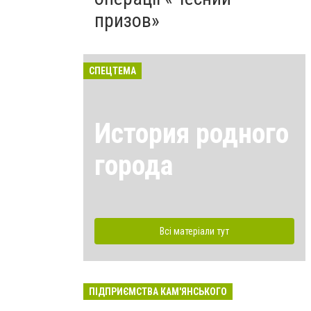
призов»
СПЕЦТЕМА
История родного
города
Всі матеріали тут
ПІДПРИЄМСТВА КАМ'ЯНСЬКОГО