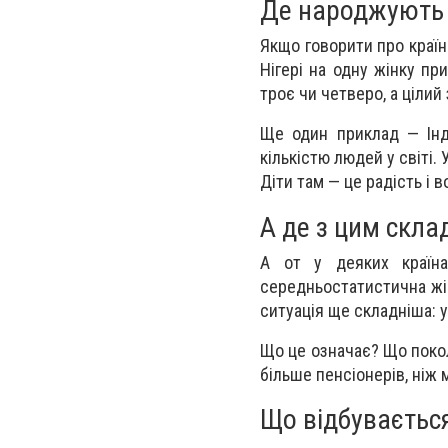
Де народжують
Якщо говорити про країни
Нігері на одну жінку пр
троє чи четверо, а цілий 
Ще один приклад — Інді
кількістю людей у світі.
Діти там — це радість і 
А де з цим скла
А от у деяких країна
середньостатистична жін
ситуація ще складніша: у
Що це означає? Що покол
більше пенсіонерів, ніж 
Що відбувається