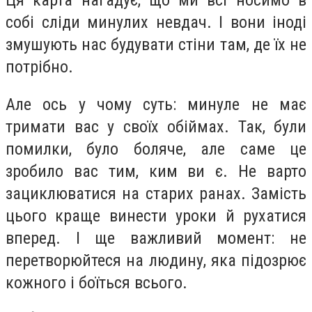
Ця карта нагадує, що ми всі носимо в
собі сліди минулих невдач. І вони іноді
змушують нас будувати стіни там, де їх не
потрібно.
Але ось у чому суть: минуле не має
тримати вас у своїх обіймах. Так, були
помилки, було боляче, але саме це
зробило вас тим, ким ви є. Не варто
зациклюватися на старих ранах. Замість
цього краще винести уроки й рухатися
вперед. І ще важливий момент: не
перетворюйтеся на людину, яка підозрює
кожного і боїться всього.