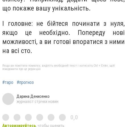
що покаже вашу унікальність.
І головне: не бійтеся починати з нуля,
якщо це необхідно. Попереду нові
можливості, а ви готові впоратися з ними
на всі сто.
Якщо ви помітили помилку, виділіть необхідний текст і натисніть Ctrl + Enter, щоб
повідомити про це редакцію
#таро
#прогноз
Дарина Денисенко
журналіст стрічки новин
0,0
Авторизируйтесь
, чтобы оценить