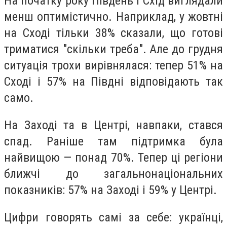
На початку року Південь і Схід виглядали
менш оптимістично. Наприклад, у жовтні
на Сході тільки 38% сказали, що готові
триматися "скільки треба". Але до грудня
ситуація трохи вирівнялася: тепер 51% на
Сході і 57% на Півдні відповідають так
само.
На Заході та в Центрі, навпаки, стався
спад. Раніше там підтримка була
найвищою — понад 70%. Тепер ці регіони
ближчі до загальнонаціональних
показників: 57% на Заході і 59% у Центрі.
Цифри говорять самі за себе: українці,