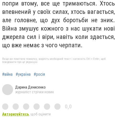
попри втому, все ще тримаються. Хтось
впевнений у своїх силах, хтось вагається,
але головне, що дух боротьби не зник.
Війна змушує кожного з нас шукати нові
джерела сил і віри, навіть коли здається,
що вже немає з чого черпати.
Якщо ви помітили помилку, виділіть необхідний текст і натисніть Ctrl + Enter, щоб
повідомити про це редакцію
#війна
#україна
#росія
Дарина Денисенко
журналіст стрічки новин
0,0
Авторизуйтесь
, щоб оцінити