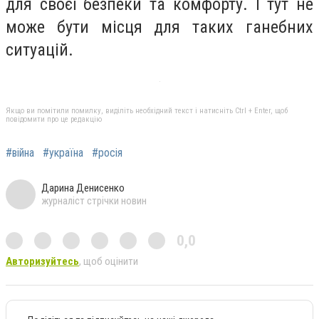
для своєї безпеки та комфорту. І тут не
може бути місця для таких ганебних
ситуацій.
Якщо ви помітили помилку, виділіть необхідний текст і натисніть Ctrl + Enter, щоб
повідомити про це редакцію
#війна
#україна
#росія
Дарина Денисенко
журналіст стрічки новин
0,0
Авторизуйтесь
, щоб оцінити