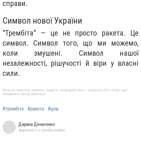
справи.
Символ нової України
"Трембіта" — це не просто ракета. Це
символ. Символ того, що ми можемо,
коли змушені. Символ нашої
незалежності, рішучості й віри у власні
сили.
Якщо ви помітили помилку, виділіть необхідний текст і натисніть Ctrl + Enter, щоб
повідомити про це редакцію
#трембіта
#ракета
#ціль
Дарина Денисенко
журналіст стрічки новин