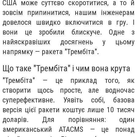
США може суттєво скоротитися, а то й
зовсім припинитися, нашим інженерам
довелося швидко включитися в гру. І
вони це зробили блискуче. Одне з
найяскравіших досягнень у цьому
напрямку — ракета "Трембіта".
Що таке "Трембіта" і чим вона крута
"Трембіта" — це приклад того, як
створити щось просте, але водночас
суперефективне. Уявіть собі, базова
версія цієї ракети коштує лише 10 тисяч
доларів. Для порівняння: один
американський ATACMS — це понад