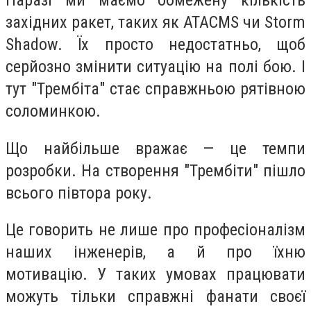
Наразі ми маємо обмежену кількість
західних ракет, таких як ATACMS чи Storm
Shadow. Їх просто недостатньо, щоб
серйозно змінити ситуацію на полі бою. І
тут "Трембіта" стає справжньою рятівною
соломинкою.
Що найбільше вражає — це темпи
розробки. На створення "Трембіти" пішло
всього півтора року.
Це говорить не лише про професіоналізм
наших інженерів, а й про їхню
мотивацію. У таких умовах працювати
можуть тільки справжні фанати своєї