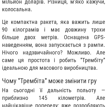
мільйон доларів. Різниця, м’яко кажучи,
колосальна.
Це компактна ракета, яка важить лише
90 кілограмів і має довжину трохи
більше двох метрів. Оснащена GPS-
наведенням, вона запускається з рампи.
Нічого надзвичайного? Можливо. Але
саме ця простота і робить "Трембіту"
ідеальною для масового виробництва.
Чому "Трембіта" може змінити гру
На сьогодні її дальність польоту —
приблизно 145 кілометрів. Але
найцікавіше попереду: вже розробляють