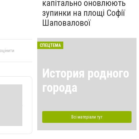
капітально оновлюють
зупинки на площі Софії
Шаповалової
СПЕЦТЕМА
 оцінити
История родного
города
Всі матеріали тут