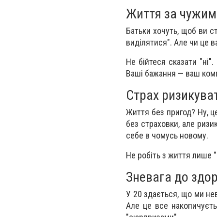
Життя за чужи
Батьки хочуть, щоб ви с
виділятися". Але чи це в
Не бійтеся сказати "ні"
Ваші бажання — ваш ком
Страх ризикува
Життя без пригод? Ну, ц
без страховки, але ризи
себе в чомусь новому.
Не робіть з життя лише 
Зневага до здор
У 20 здається, що ми нев
Але це все накопичуєть