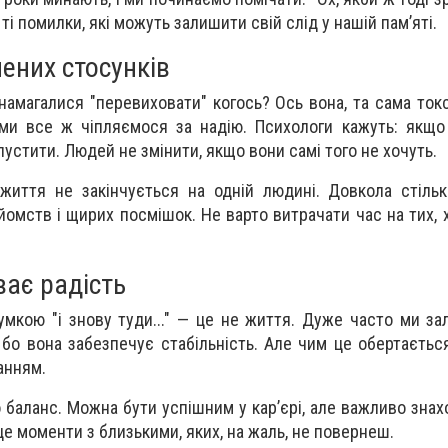
і помилки, які можуть залишити свій слід у нашій пам’яті.
ених стосунків
 намагалися "перевиховати" когось? Ось вона, та сама ток
 ми все ж чіпляємося за надію. Психологи кажуть: якщ
дпустити. Людей не змінити, якщо вони самі того не хочуть.
життя не закінчується на одній людині. Довкола стіль
омств і щирих посмішок. Не варто витрачати час на тих, 
ває радість
мкою "і знову туди..." — це не життя. Дуже часто ми з
 бо вона забезпечує стабільність. Але чим це обертаєтьс
анням.
 баланс. Можна бути успішним у кар’єрі, але важливо знах
це моменти з близькими, яких, на жаль, не повернеш.