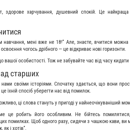
т, здорове харчування, душевний спокій. Це найкраща 
читися
м навчання, мені вже не 18!" Але, знаєте, вчитися можна
ть освоєння чогось дрібного — це відкриває нові горизонти.
 вашої особистості. Тож не забувайте час від часу кидати 
рад старших
 нами своїми історіями. Спочатку здається, що вони прос
 це їхній спосіб уберегти нас від помилок.
ожливо, ці слова стануть у пригоді у найнеочікуваніший мо
ме це робить його особливим. Не бійтесь помилятися
цих помилках. Щоб одного разу, сидячи з чашкою кави, ви 
 як і хотів".