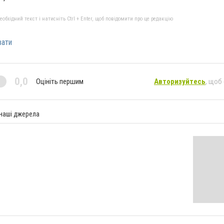
бхідний текст і натисніть Ctrl + Enter, щоб повідомити про це редакцію
вати
0,0
Оцініть першим
Авторизуйтесь
, щоб
 наші джерела