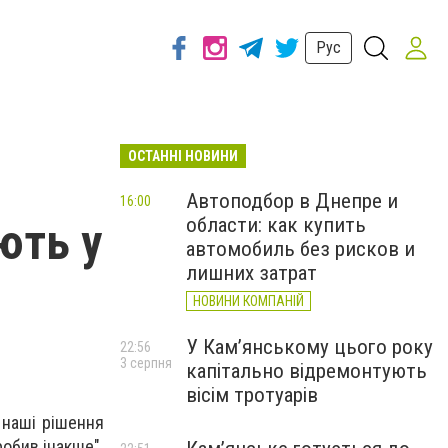
Рус
ОСТАННІ НОВИНИ
Автоподбор в Днепре и
16:00
области: как купить
ють у
автомобиль без рисков и
лишних затрат
НОВИНИ КОМПАНІЙ
У Кам’янському цього року
22:56
3 серпня
капітально відремонтують
вісім тротуарів
 наші рішення
робив інакше".