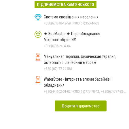
ПІДПРИЄМСТВА КАМ'ЯНСЬКОГО
Система сповіщення населення
+380(67)340-49-59, +380(67)350-44-68
★ BusMaster ★ Переобладнання
Мікроавтобусів №1
+380(67)599-04-04
Мануальная терапия, физическая терапия,
остеопатия, лечебный массаж
+380 (67) 77-29-563
WaterStore - інтернет магазин басейнів і
обладнання
+380(44)502-01-02, +380(66)777-78-42, +380(67)777-82-19, +380(67)890-80-80, +380(73)890-80-80, +380(44)502-01-03
Додати підприємство