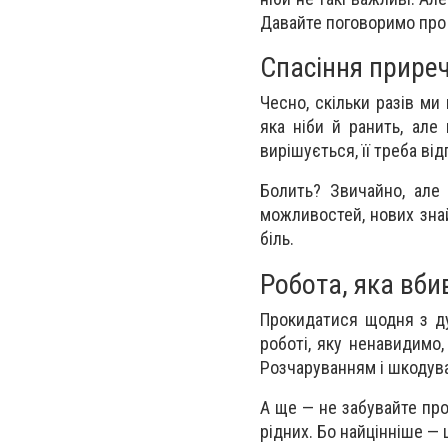
Давайте поговоримо про т
Спасіння приреч
Чесно, скільки разів ми
яка ніби й ранить, але
вирішується, її треба ві
Болить? Звичайно, але 
можливостей, нових знай
біль.
Робота, яка вби
Прокидатися щодня з ду
роботі, яку ненавидимо,
Розчаруванням і шкодув
А ще — не забувайте про
рідних. Бо найцінніше — 