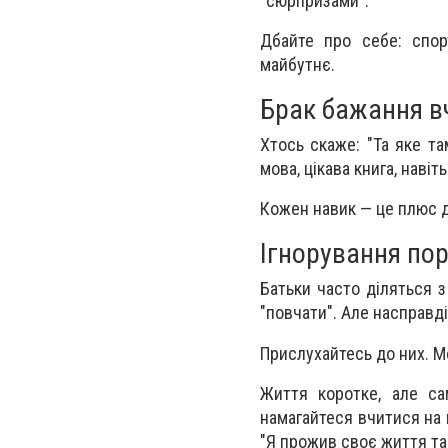
"сюрпризами".
Дбайте про себе: спор
майбутнє.
Брак бажання в
Хтось скаже: "Та яке та
мова, цікава книга, наві
Кожен навик — це плюс до
Ігнорування по
Батьки часто діляться з
"повчати". Але насправді
Прислухайтесь до них. М
Життя коротке, але са
намагайтеся вчитися на 
"Я прожив своє життя так,