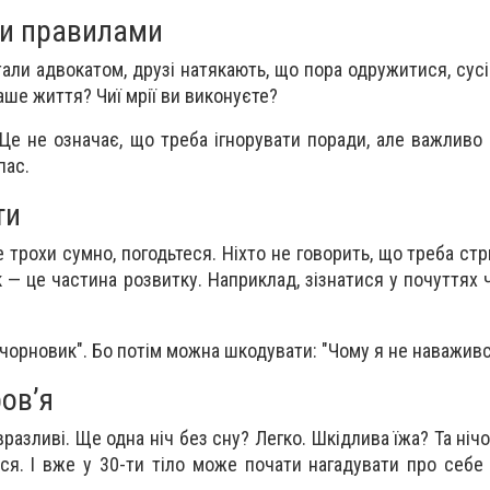
ми правилами
тали адвокатом, друзі натякають, що пора одружитися, сус
аше життя? Чиї мрії ви виконуєте?
. Це не означає, що треба ігнорувати поради, але важливо
пас.
ти
е трохи сумно, погодьтеся. Ніхто не говорить, що треба ст
к — це частина розвитку. Наприклад, зізнатися у почуттях
"чорновик". Бо потім можна шкодувати: "Чому я не наважив
ов’я
разливі. Ще одна ніч без сну? Легко. Шкідлива їжа? Та ніч
ся. І вже у 30-ти тіло може почати нагадувати про себ