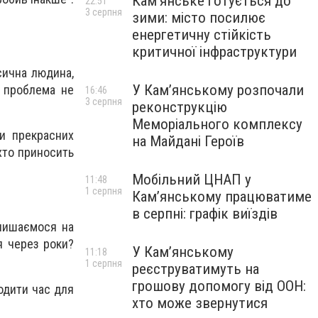
Кам’янське готується до
22:51
3 серпня
зими: місто посилює
енергетичну стійкість
критичної інфраструктури
сична людина,
У Кам’янському розпочали
о проблема не
16:46
3 серпня
реконструкцію
Меморіального комплексу
ки прекрасних
на Майдані Героїв
хто приносить
Мобільний ЦНАП у
11:48
1 серпня
Кам’янському працюватиме
в серпні: графік виїздів
алишаємося на
я через роки?
У Кам’янському
11:18
1 серпня
реєструватимуть на
грошову допомогу від ООН:
одити час для
хто може звернутися