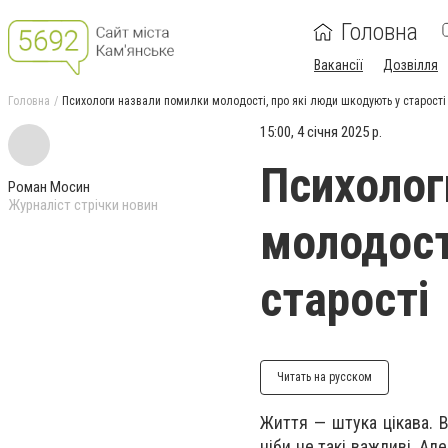
Головна
Вакансії
Дозвілля
Головна
Психологи назвали помилки молодості, про які люди шкодують у старості
15:00, 4 січня 2025 р.
Психолог
Роман Мосин
Журналіст стрічки новин
молодост
старості
Читать на русском
Життя — штука цікава. 
ніби не такі важливі. Ал