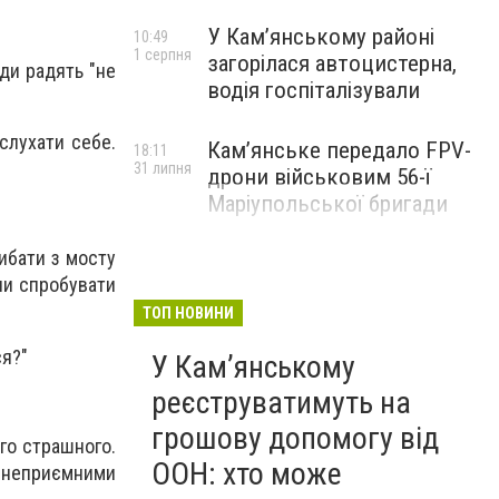
У Кам’янському районі
10:49
1 серпня
загорілася автоцистерна,
іди радять "не
водія госпіталізували
 слухати себе.
Кам’янське передало FPV-
18:11
31 липня
дрони військовим 56-ї
Маріупольської бригади
рибати з мосту
 чи спробувати
ТОП НОВИНИ
ся?"
У Кам’янському
реєструватимуть на
грошову допомогу від
ого страшного.
ООН: хто може
е неприємними