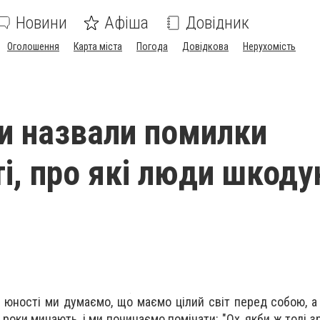
Новини
Афіша
Довідник
Оголошення
Карта міста
Погода
Довідкова
Нерухомість
и назвали помилки
і, про які люди шкоду
В юності ми думаємо, що маємо цілий світ перед собою, а
е роки минають, і ми починаємо помічати: "Ох, якби ж тоді з