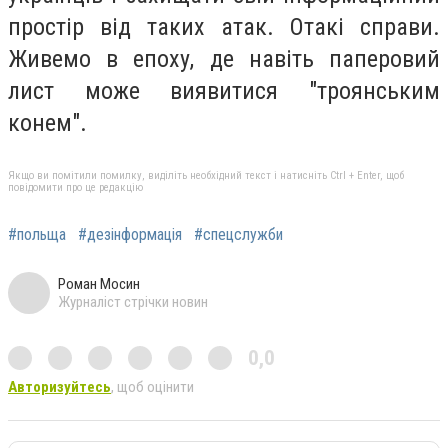
простір від таких атак. Отакі справи.
Живемо в епоху, де навіть паперовий
лист може виявитися "троянським
конем".
Якщо ви помітили помилку, виділіть необхідний текст і натисніть Ctrl + Enter, щоб
повідомити про це редакцію
#польща
#дезінформація
#спецслужби
Роман Мосин
Журналіст стрічки новин
0,0
Авторизуйтесь
, щоб оцінити