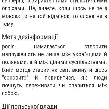
серверів, із характерними стилістичними
огріхами. Це, знаєте, коли щось не те з
мовою: то не той відмінок, то слова не в
тему.
Мета дезінформації
росія намагається створити
напруженість не лише між українцями й
поляками, а й між цілими суспільствами.
Їхній метод старий як світ: вкинути щось
"соковите" й подивитися, як люди
почнуть переживати чи сваритися між
собою.
Дії польської влади