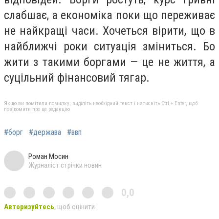
слабшає, а економіка поки що переживає
не найкращі часи. Хочеться вірити, що в
найближчі роки ситуація зміниться. Бо
жити з такими боргами — це не життя, а
суцільний фінансовий тягар.
Якщо ви помітили помилку, виділіть необхідний текст і натисніть Ctrl + Enter, щоб
повідомити про це редакцію
#борг
#держава
#ввп
Роман Мосин
Журналіст стрічки новин
0,0
Авторизуйтесь
, щоб оцінити