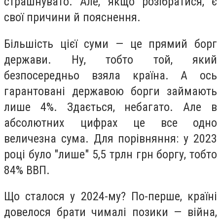
страшнувато. Але, якщо розібратися, є
свої причини й пояснення.
Більшість цієї суми — це прямий борг
держави. Ну, тобто той, який
безпосередньо взяла країна. А ось
гарантовані державою борги займають
лише 4%. Здається, небагато. Але в
абсолютних цифрах це все одно
величезна сума. Для порівняння: у 2023
році було "лише" 5,5 трлн грн боргу, тобто
84% ВВП.
Що сталося у 2024-му? По-перше, країні
довелося брати чималі позики — війна,