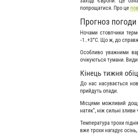
заході Європи. Це озн
попрощатися. Про це
по
Прогноз погоди 
Ночами стовпчики термо
-1..+3°C. Що ж, до справ
Особливо уважними варт
очікуються тумани. Види
Кінець тижня обіц
До нас насувається нови
прийдуть опади.
Місцями можливий дощ, 
натяк", ніж сильні зливи 
Температура трохи піднім
вже трохи нагадує осінь,