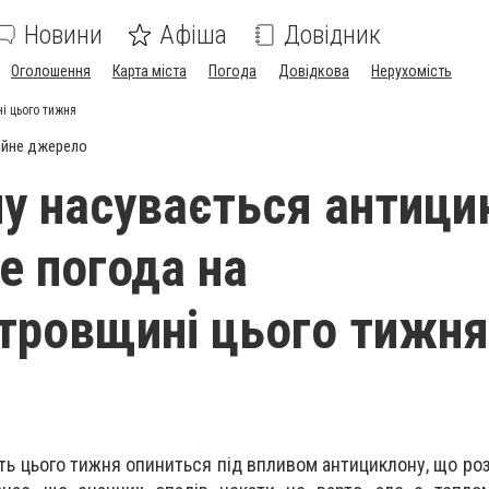
Новини
Афіша
Довідник
Оголошення
Карта міста
Погода
Довідкова
Нерухомість
і цього тижня
ійне джерело
ну насувається антици
е погода на
тровщині цього тижня
ть цього тижня опиниться під впливом антициклону, що ро