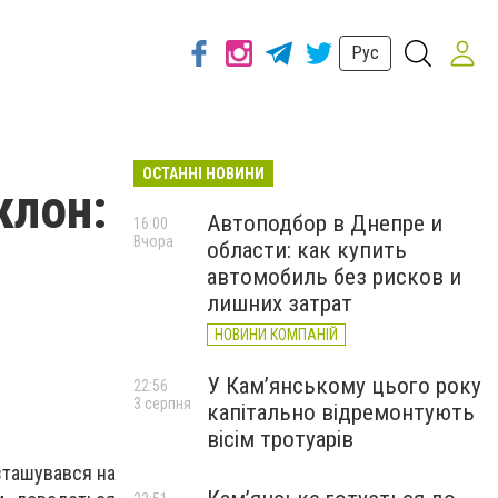
Рус
ОСТАННІ НОВИНИ
клон:
Автоподбор в Днепре и
16:00
Вчора
области: как купить
автомобиль без рисков и
лишних затрат
НОВИНИ КОМПАНІЙ
У Кам’янському цього року
22:56
3 серпня
капітально відремонтують
вісім тротуарів
зташувався на