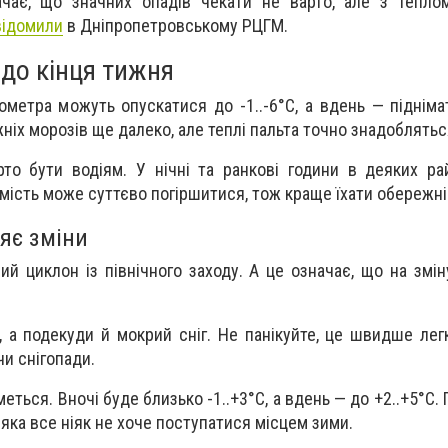
ачає, що значних опадів чекати не варто, але з тепло
відомили
в Дніпропетровському РЦГМ.
до кінця тижня
метра можуть опускатися до -1..-6°C, а вдень — піднім
жніх морозів ще далеко, але теплі пальта точно знадоблятьс
о бути водіям. У нічні та ранкові години в деяких ра
мість може суттєво погіршитися, тож краще їхати обережн
яє зміни
й циклон із північного заходу. А це означає, що на зміну
а подекуди й мокрий сніг. Не панікуйте, це швидше лег
чи снігопади.
еться. Вночі буде близько -1..+3°C, а вдень — до +2..+5°C. 
 яка все ніяк не хоче поступатися місцем зими.