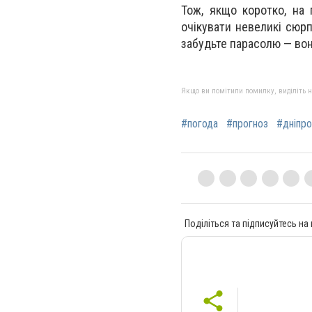
Тож, якщо коротко, на
очікувати невеликі сюрп
забудьте парасолю — во
Якщо ви помітили помилку, виділіть нео
#погода
#прогноз
#дніпро
Поділіться та підписуйтесь на