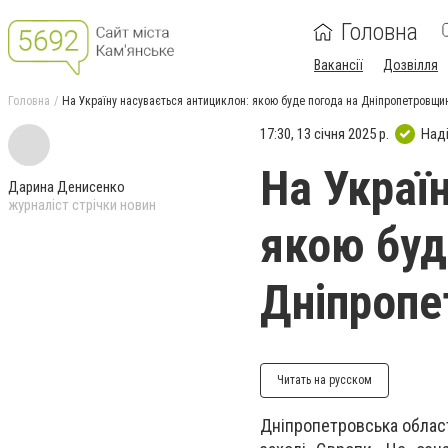
Головна
Вакансії
Дозвілля
Головна
На Україну насувається антициклон: якою буде погода на Дніпропетровщин
17:30, 13 січня 2025 р.
Над
На Украї
Дарина Денисенко
журналіст стрічки новин
якою буд
Дніпропе
Читать на русском
Дніпропетровська облас