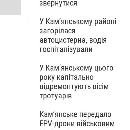
звернутися
У Кам’янському районі
загорілася
автоцистерна, водія
госпіталізували
У Кам’янському цього
року капітально
відремонтують вісім
тротуарів
Кам’янське передало
FPV-дрони військовим