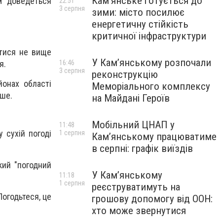
Кам’янське готується до
м доведеться
22:51
3 серпня
зими: місто посилює
енергетичну стійкість
критичної інфраструктури
атися не вище
У Кам’янському розпочали
16:46
я.
3 серпня
реконструкцію
йонах області
Меморіального комплексу
іше.
на Майдані Героїв
Мобільний ЦНАП у
11:48
 сухій погоді
1 серпня
Кам’янському працюватиме
в серпні: графік виїздів
кий "погодний
У Кам’янському
11:18
1 серпня
реєструватимуть на
Погодьтеся, це
грошову допомогу від ООН:
хто може звернутися