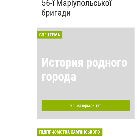
56-ї Маріупольської
бригади
СПЕЦТЕМА
История родного
города
Всі матеріали тут
ПІДПРИЄМСТВА КАМ'ЯНСЬКОГО