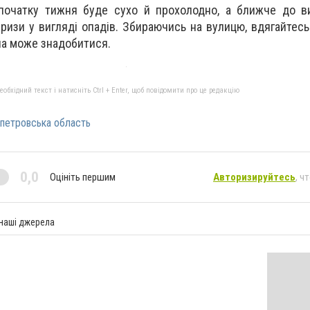
 початку тижня буде сухо й прохолодно, а ближче до в
ризи у вигляді опадів. Збираючись на вулицю, вдягайтесь
на може знадобитися.
бхідний текст і натисніть Ctrl + Enter, щоб повідомити про це редакцію
петровська область
0,0
Оцініть першим
Авторизируйтесь
, ч
 наші джерела