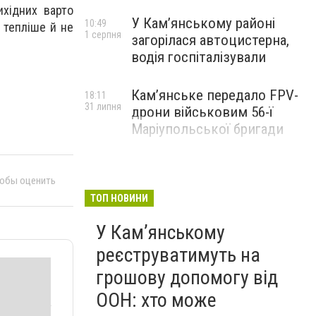
ихідних варто
У Кам’янському районі
10:49
 тепліше й не
1 серпня
загорілася автоцистерна,
водія госпіталізували
Кам’янське передало FPV-
18:11
31 липня
дрони військовим 56-ї
Маріупольської бригади
тобы оценить
ТОП НОВИНИ
У Кам’янському
реєструватимуть на
грошову допомогу від
ООН: хто може