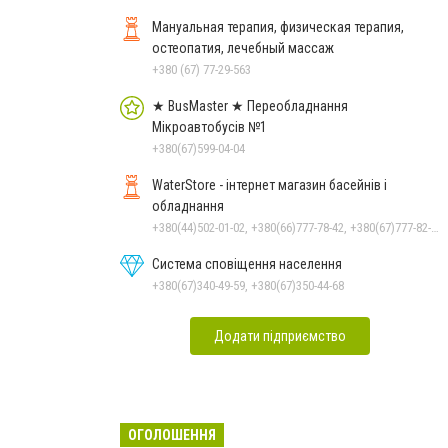
Мануальная терапия, физическая терапия,
остеопатия, лечебный массаж
+380 (67) 77-29-563
★ BusMaster ★ Переобладнання
Мікроавтобусів №1
+380(67)599-04-04
WaterStore - інтернет магазин басейнів і
обладнання
+380(44)502-01-02, +380(66)777-78-42, +380(67)777-82-19, +380(67)890-80-80, +380(73)890-80-80, +380(44)502-01-03
Система сповіщення населення
+380(67)340-49-59, +380(67)350-44-68
Додати підприємство
ОГОЛОШЕННЯ