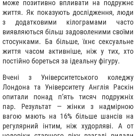
може позитивно впливати на подружнє
життя. Як показують дослідження, люди
з додатковими кілограмами часто
виявляються більш задоволеними своїми
стосунками. Ба більше, їхнє сексуальне
життя часом активніше, ніж у тих, хто
постійно бореться за ідеальну фігуру.
Вчені з Університетського коледжу
Лондона та Університету Англія Раскін
опитали понад п’ять тисяч подружніх
пар. Результат — жінки з надмірною
вагою мають на 16% більше шансів на
регулярний інтим, ніж худорляві. А от
чоловіки старшого віку взагалі видали