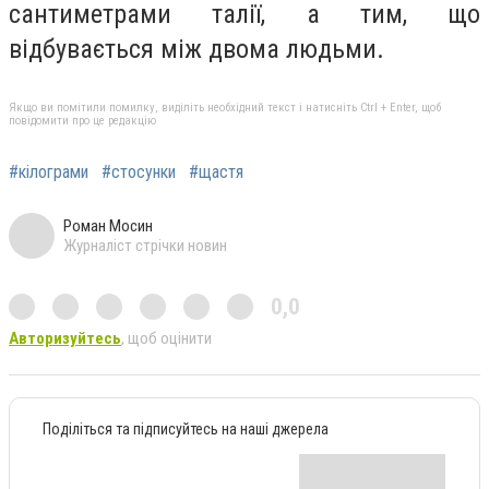
сантиметрами талії, а тим, що
відбувається між двома людьми.
Якщо ви помітили помилку, виділіть необхідний текст і натисніть Ctrl + Enter, щоб
повідомити про це редакцію
#кілограми
#стосунки
#щастя
Роман Мосин
Журналіст стрічки новин
0,0
Авторизуйтесь
, щоб оцінити
Поділіться та підписуйтесь на наші джерела