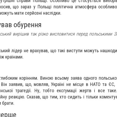
утрішні справи Польщі. Особливо це стосується виборів
лосив, що зараз у Польщі політична атмосфера особливо
можуть мати серйозні наслідки.
ував обурення
ський вирішив так різко висловитися перед польськими З
ський лідер не врахував, що такі виступи можуть нашкоди
іж країнами.
з глибоким корінням. Виною всьому заява одного польсько
 Він заявив, що, мовляв, Україні не місце в НАТО та ЄС,
ської трагедії. Ну, тобто ексгумації жертв і все таке
ну реакцію. Сказав, що тим, хто сидить і тільки коментує
 брати.
вперше