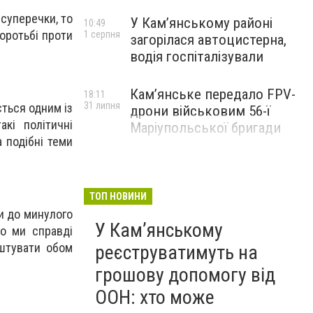
 суперечки, то
У Кам’янському районі
10:49
боротьбі проти
1 серпня
загорілася автоцистерна,
водія госпіталізували
Кам’янське передало FPV-
18:11
31 липня
ється одним із
дрони військовим 56-ї
кі політичні
Маріупольської бригади
а подібні теми
ТОП НОВИНИ
и до минулого
У Кам’янському
що ми справді
оштувати обом
реєструватимуть на
грошову допомогу від
ООН: хто може