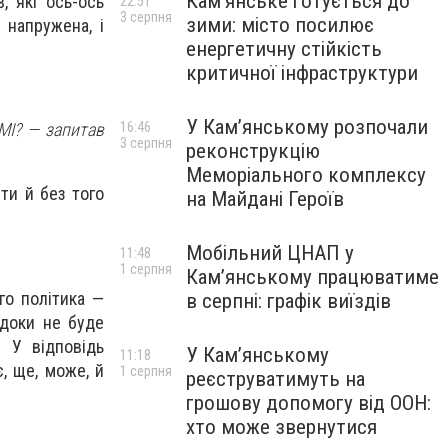
Кам’янське готується до
, які ось-ось
22:51
3 серпня
зими: місто посилює
 напружена, і
енергетичну стійкість
критичної інфраструктури
У Кам’янському розпочали
16:46
МІ? — запитав
3 серпня
реконструкцію
Меморіального комплексу
ти й без того
на Майдані Героїв
Мобільний ЦНАП у
11:48
1 серпня
Кам’янському працюватиме
го політика —
в серпні: графік виїздів
 доки не буде
. У відповідь
У Кам’янському
11:18
, ще, може, й
1 серпня
реєструватимуть на
грошову допомогу від ООН:
хто може звернутися