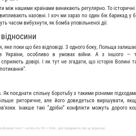
ти між нашими країнами виникають регулярно. То історичні
випливають назовні. І хоч ми зараз по один бік барикад у 
жуть часом вибухнути, як бомба уповільненої дії.
 відносини
, яке поки що без відповіді. З одного боку, Польща залиша
ів України, особливо в умовах війни. А з іншого — та
сприяють довірі. І як тут не згадати, що історія Волині т
потикання".
. Як поєднати спільну боротьбу з такими різними підходам
більше риторичне, але його доведеться вирішувати, як
зв’язки. Інакше такі "дрібні" конфлікти можуть дорого к
бхідний текст і натисніть Ctrl + Enter, щоб повідомити про це редакцію