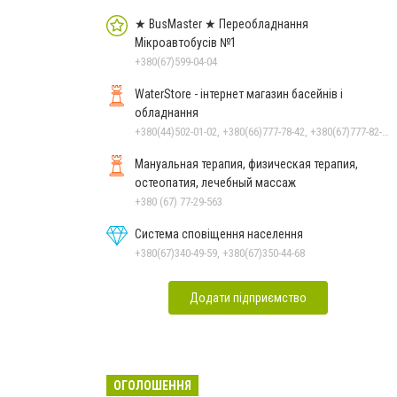
★ BusMaster ★ Переобладнання
Мікроавтобусів №1
+380(67)599-04-04
WaterStore - інтернет магазин басейнів і
обладнання
+380(44)502-01-02, +380(66)777-78-42, +380(67)777-82-19, +380(67)890-80-80, +380(73)890-80-80, +380(44)502-01-03
Мануальная терапия, физическая терапия,
остеопатия, лечебный массаж
+380 (67) 77-29-563
Система сповіщення населення
+380(67)340-49-59, +380(67)350-44-68
Додати підприємство
ОГОЛОШЕННЯ