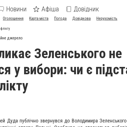
Новини
Афіша
Довідник
Оголошення
Карта міста
Погода
Довідкова
Нерухомість
нфлікту
ійне джерело
ликає Зеленського не
я у вибори: чи є підс
лікту
ей Дуда публічно звернувся до Володимира Зеленського