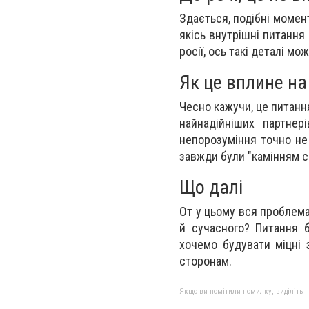
Здається, подібні момен
якісь внутрішні питання 
росії, ось такі деталі мо
Як це вплине на
Чесно кажучи, це питання
найнадійніших партнер
непорозуміння точно не 
завжди були "камінням с
Що далі
От у цьому вся проблема
й сучасного? Питання 
хочемо будувати міцні 
сторонам.
Якщо ви помітили помилку, виділіть нео