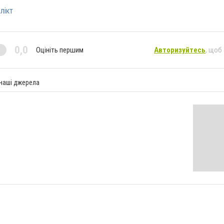
лікт
0,0
Оцініть першим
Авторизуйтесь
, щоб
 наші джерела