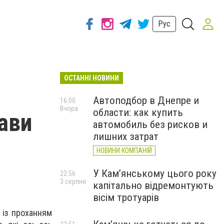
Рус
ОСТАННІ НОВИНИ
Автоподбор в Днепре и
16:00
Вчора
области: как купить
тави
автомобиль без рисков и
лишних затрат
НОВИНИ КОМПАНІЙ
У Кам’янському цього року
22:56
3 серпня
капітально відремонтують
вісім тротуарів
 із проханням