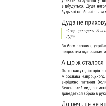
уникати втручання у вн
відбудуться. Дуда наго
будь-які необачні заяви 
Дуда не прихов
Чому президент Зелен
Дуда.
За його словами, україн
непростим відносинам м
А що ж сталося
Як то кажуть, історія 
Мірослава Навроцького.
вирішено питання Волин
Зеленський видав емоцій
доведеться зброю в руки
До речі, це не 