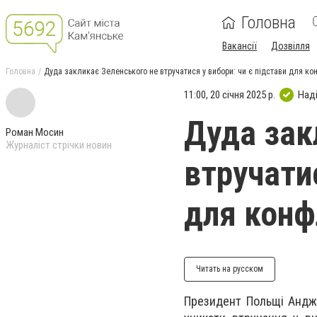
Головна
Вакансії
Дозвілля
Головна
Дуда закликає Зеленського не втручатися у вибори: чи є підстави для ко
11:00, 20 січня 2025 р.
Над
Дуда зак
Роман Мосин
Журналіст стрічки новин
втручатис
для конф
Читать на русском
Президент Польщі Андж