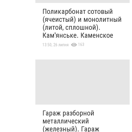
Поликарбонат сотовый
(ячеистый) и монолитный
(литой, сплошной).
Кам'янське. Каменское
163
13:50, 26 липня
Гараж разборной
металлический
(железный). Гараж