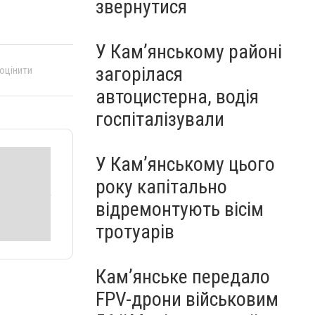
звернутися
У Кам’янському районі
загорілася
 оцінити
автоцистерна, водія
госпіталізували
У Кам’янському цього
року капітально
відремонтують вісім
тротуарів
Кам’янське передало
FPV-дрони військовим