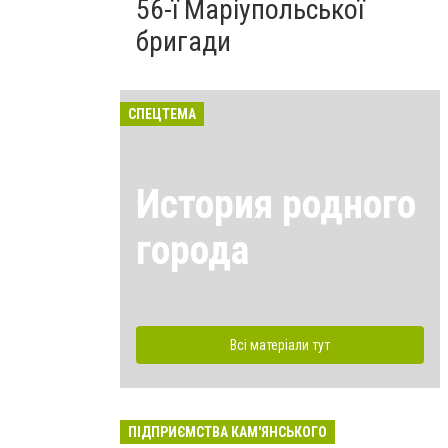
56-ї Маріупольської
бригади
СПЕЦТЕМА
История родного
города
Всі матеріали тут
ПІДПРИЄМСТВА КАМ'ЯНСЬКОГО