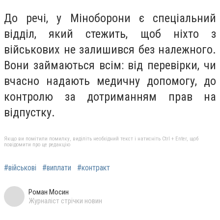
До речі, у Міноборони є спеціальний
відділ, який стежить, щоб ніхто з
військових не залишився без належного.
Вони займаються всім: від перевірки, чи
вчасно надають медичну допомогу, до
контролю за дотриманням прав на
відпустку.
Якщо ви помітили помилку, виділіть необхідний текст і натисніть Ctrl + Enter, щоб
повідомити про це редакцію
#військові
#виплати
#контракт
Роман Мосин
Журналіст стрічки новин