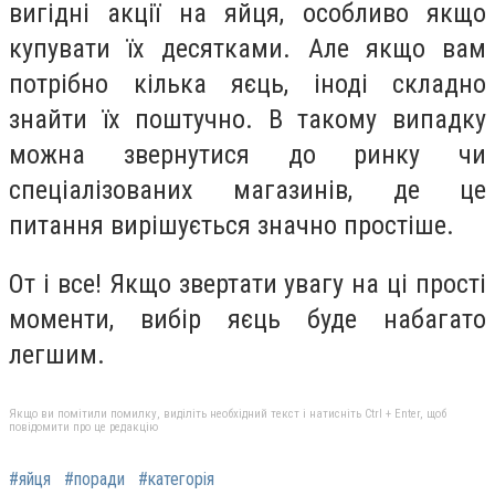
вигідні акції на яйця, особливо якщо
купувати їх десятками. Але якщо вам
потрібно кілька яєць, іноді складно
знайти їх поштучно. В такому випадку
можна звернутися до ринку чи
спеціалізованих магазинів, де це
питання вирішується значно простіше.
От і все! Якщо звертати увагу на ці прості
моменти, вибір яєць буде набагато
легшим.
Якщо ви помітили помилку, виділіть необхідний текст і натисніть Ctrl + Enter, щоб
повідомити про це редакцію
#яйця
#поради
#категорія