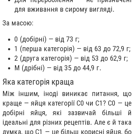
для вживання в сирому вигляді.
За масою:
0 (добірні) — від 73 г;
1 (перша категорія) — від 63 до 72,9 г;
2 (друга категорія) — від 53 до 62,9 г;
М (дрібні) — від 35 до 44,9 г.
Яка категорія краща
Між іншим, іноді виникає питання, що
краще — яйця категорії C0 чи C1? C0 — це
добірні яйця, які зазвичай більші й
ідеальні для різних рецептів. Але є й така
думка, що C1 — це більш корисні яйця, бо