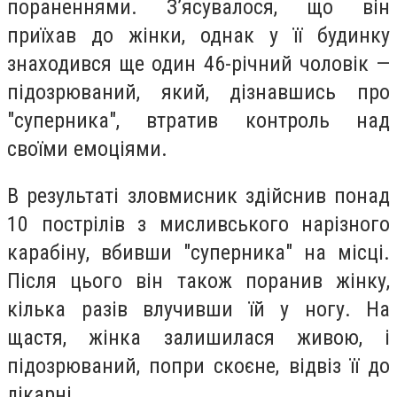
пораненнями. З’ясувалося, що він
приїхав до жінки, однак у її будинку
знаходився ще один 46-річний чоловік —
підозрюваний, який, дізнавшись про
"суперника", втратив контроль над
своїми емоціями.
В результаті зловмисник здійснив понад
10 пострілів з мисливського нарізного
карабіну, вбивши "суперника" на місці.
Після цього він також поранив жінку,
кілька разів влучивши їй у ногу. На
щастя, жінка залишилася живою, і
підозрюваний, попри скоєне, відвіз її до
лікарні.