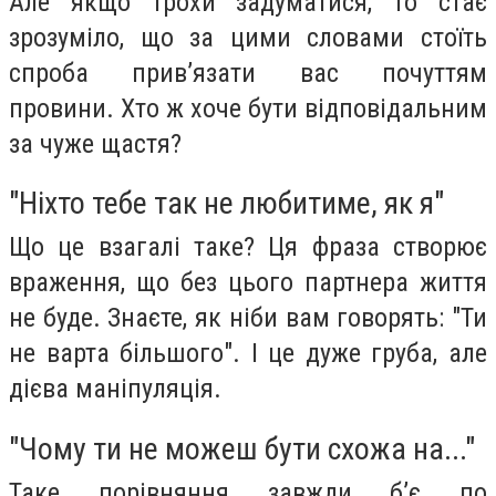
Але якщо трохи задуматися, то стає
зрозуміло, що за цими словами стоїть
спроба прив’язати вас почуттям
провини. Хто ж хоче бути відповідальним
за чуже щастя?
"Ніхто тебе так не любитиме, як я"
Що це взагалі таке? Ця фраза створює
враження, що без цього партнера життя
не буде. Знаєте, як ніби вам говорять: "Ти
не варта більшого". І це дуже груба, але
дієва маніпуляція.
"Чому ти не можеш бути схожа на..."
Таке порівняння завжди б’є по