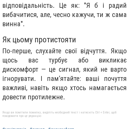
відповідальність. Це як: "Я б і радий
вибачитися, але, чесно кажучи, ти ж сама
винна".
Як цьому протистояти
По-перше, слухайте свої відчуття. Якщо
щось вас турбує або викликає
дискомфорт — це сигнал, який не варто
ігнорувати. І пам’ятайте: ваші почуття
важливі, навіть якщо хтось намагається
довести протилежне.
Якщо ви помітили помилку, виділіть необхідний текст і натисніть Ctrl + Enter, щоб
повідомити про це редакцію