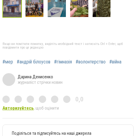
Якщо ви помітили помилку, виділіть необхідний текст і натисніть Ctrl + Enter, щоб
повідомити про це редакцію
#мер
#андрій білоусов
#гімназія
#волонтерство
#війна
Дарина Денисенко
журналіст стрічки новин
0,0
Авторизуйтесь
, щоб оцінити
Поділіться та підписуйтесь на наші джерела